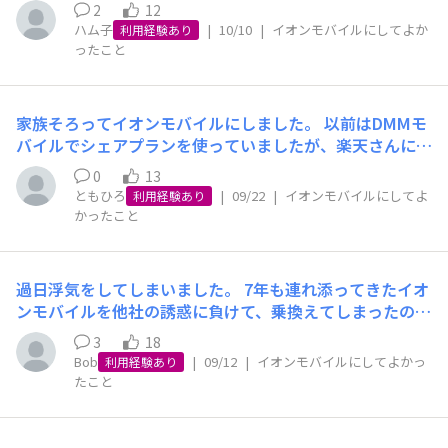
2
12
ハム子
|
10/10
|
イオンモバイルにしてよか
利用経験あり
ったこと
家族そろってイオンモバイルにしました。 以前はDMMモ
バイルでシェアプランを使っていましたが、楽天さんに吸
収され、新規契約が出来なくなった。 基本的に、自宅WIF
0
13
Iなので、外出時にある程度使えれば良いかな。
ともひろ
|
09/22
|
イオンモバイルにしてよ
利用経験あり
かったこと
過日浮気をしてしまいました。 7年も連れ添ってきたイオ
ンモバイルを他社の誘惑に負けて、乗換えてしまったので
す。 でも、電波が弱いし繋がりにくい所も。 もうイヤ、
3
18
よりを戻したいです。って言う事でイオンモバイルに戻っ
Bob
|
09/12
|
イオンモバイルにしてよかっ
利用経験あり
てまいりました。 皆さんも甘い誘惑に注意してね。
たこと