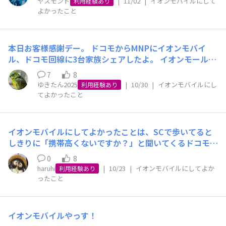
ヤスモンド
|
11/02
|
イオンモバイルにして
利用経験あり
よかったこと
本日お客様感謝デー。 ドコモからMNPにイオンモバイ
ル、ドコモ回線に3台家族シェアしたよ。 イオンモールは
違う所で。 前回より時間がかかるな💦😅 12時50分から16
7
8
時40分もいた💦😅 不慣れなスタッフさんだったのかな？
ゆきたん2025
|
10/30
|
イオンモバイルにし
利用経験あり
😅 sim感謝デーで¥3001とか言ってたけど3137円だった
てよかったこと
な。音声通話📞を入れたからと説明最後になかったから。
慌てて忘れちゃったのかもしれない。😅次回、１回線(au
回線)追加でつけるからそれもあるから慌ててしまったん
イオンモバイルにしてよかったことは、SCで歩いてると
だろうなぁ〜💦 でも、エコバッグ、たまご券と家庭用品
しきりに「携帯高くないですか？」と聞いてくるドコモや
が貰えた。 嬉しい☺️ 駐車場🅿️代金もおまけして貰えた
SBやUQのお兄ちゃんに、「イオンモバイルです」（ドヤ
よ。😅 ありがとうございます😭平日で良かった。土日な
0
8
顔）で回答してティッシュだけもらってさよなら出来るこ
haruhi
|
10/23
|
イオンモバイルにしてよか
ら死んでる。
利用経験あり
とです。（いやほんとしつこくありませんか？）
ったこと
イオンモバイルやっす！