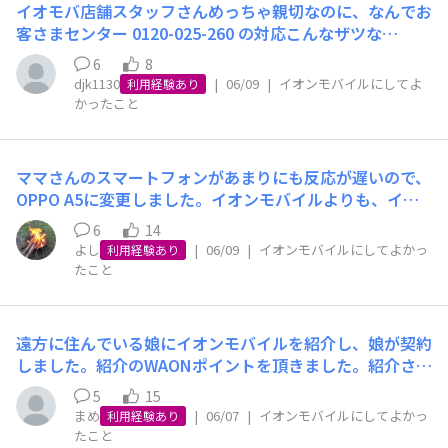
イオモバ店舗スタッフさんめっちゃ親切なのに、なんでお
ず、繰り越しもない③ docomo回線しか契約できない
客さまセンター 0120-025-260 の対応こんなザツな
（スマホのデュアルSIMでデータSIMをau回線で使いたか
の、、、、？イオモバ安いのによかったので２回線目ワイ
った）④ キャンペーンなどがなく複数回線の契約手数料
6
8
モバから乗り換えて電話二台ともイオモバにしました。と
djk1130
|
06/09
|
イオンモバイルにしてよ
が高額になる(但しAmazonなどでスターターパックを購
利用経験あり
ころがシェアプランなのに一台がデザリングしないとネッ
かったこと
入すると2400円～程度に) ⑤ 緊急のことがあっても電話
ト接続できないのであれ？ってなりました。そこで契約し
やメールでの対応しかない（イオンモバイルならイオン店
た店舗に電話したら混んでてつながらず、仕方ないのでお
舗に出向けば対応してもらえる）⑥ 災害や通信障害など
客さまセンター 0120-025-260 に相談。そしたら男性オペ
万一のためにdocomo回線も持っておきたいが、既に日本
ママさんのスマートフォンがあまりにも反応が遅いので、
さん、こちらでデータを見ても２回線開通済なのでイオモ
通信SIMの「ネットだけプラン(1GBまでなら119円)」を
OPPO A5に変更しました。イオンモバイルよりも、イオ
バとしては問題なく、あとは端末の問題と思いますので端
当方契約済のため、重ねてdocomo回線の音声SIMを契約
〇〇で未使用品が安かったので、ごめんなさい。データ移
末メーカーにお問い合わせくださいの一点張り、、、、A
6
14
する必要はない⑦ 日本通信SIMには低速切換えがなく､通
して、simを入れたら電話はつながったのでOKと思ってま
よし
|
06/09
|
イオンモバイルにしてよかっ
PN設定があやしいと掴んでいたので、APN設定に問題が
利用経験あり
常の通信だと画像など見る必要のないデータを先読みして
した。そこが✘でした。週末に山田緑地みつばちプロジェ
たこと
ある場合はイオモバさんも関係ありますよね、、、とたず
しまいギガの無駄使いになってしまう。アプリのほとんど
クトに参加する際、検索してもらったらネットにつながん
ねるとそれは全国イオモバ窓口によって対応は異なります
を「バックグラウンドでモバイルデータを使用」を「オ
ないよっと。そう、家の中は、WiFiでつながっていたので
し、データ上２回線開通済となっていますのでこれ以上は
フ」に設定しているが､私自身が試したところ、データ消
す。いろいろやってよくわからなかったので、そういう時
こちらでお話しできることはございません。お客様の方で
遠方に住んでいる娘にイオンモバイルを紹介し、娘が契約
費は先読みのない(できない)低速通信の方が実質的に少な
は、イオンモバイルに行ってみよう。たしか、北九州にも
まずは端末メーカーやその窓口にお問い合わせくださいと
しました。紹介のWAONポイントを頂きました。紹介され
かった(低速切換はギガを消費しないが実際的にスマホで
実店舗があったはず、、、ということで調べてみると、イ
のこと、、、、ん？じゃ窓口によってまちまちの対応な
た娘の分は、娘から私へのプレゼントとして、私のWAON
確認)。やさしいシェアプランの高速でも1Mbpsなので対
オンモバイル八幡東店があることがわかり、電話して16
5
15
ん？？それおかしくないか？長くなるので端折ります
カードに頂きました。嬉しかったです！そのポイントを使
比がはっきりするのかもしれません。もちろん私の使い方
まめ
|
06/07
|
イオンモバイルにしてよかっ
時からでお願いしました。講習会が終わり、初めていく店
利用経験あり
が、、、、要するに端末他社で買ってんならうちのイオモ
ってイオンでお買い物しました。イオン様々です！
たこと
によせての印象なので、誰にでも当てはまるものではあり
舗に。女性スタッフに相談すると、設定がでているシート