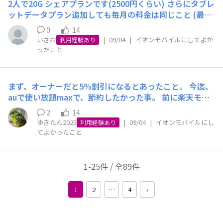
2人で20G シェアプランです(2500円くらい) さらにタブレ
ットデータプラン追加しても毎月の料金は同じこと (最初
に登録手数料だけかかります)
0
14
いさお
|
09/04
|
イオンモバイルにしてよか
利用経験あり
ったこと
まず、オーナーだと5%割引になるとあったこと。 今迄、
auで使い放題maxで、節約したかった事。 前に楽天モバ
イルを使ったけど…〇円の時ね。その後2ヶ月だけ継続し
2
14
たが繋がらない。 でも、今回イオンモバイルにして良か
ゆきたん2025
|
09/04
|
イオンモバイルにし
利用経験あり
った事。 通話アプリ(楽天はこれだった)とか入れないで
てよかったこと
良い事。 そのまま携帯使える、SIMだけ入れ替えて使え
たのでとても良い繋がりも大丈夫だった。 まだ請求は来
月ならないとこないけど、とても良い。
1-25件 / 全89件
1
2
…
4
›