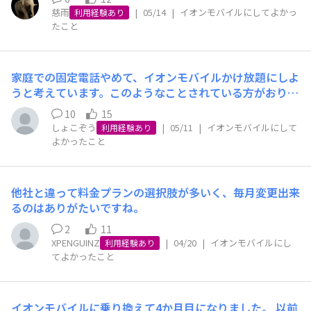
じ、イオンモバイルのやさしいシェアプラン・母音声SIM
慈雨
|
05/14
|
イオンモバイルにしてよかっ
不要です。なお、出力制御は実需給の２時間前の判断をふ
利用経験あり
＋私データ通信SIM×2（3GBで1188円！ ）にのりかえま
たこと
まえ更新される制御スケジュールにより実施します。が、
した。私の主回線は楽天モバイル、生活圏内は全く問題な
Gは消費しないので結局携帯のみでの利用ですね…。
いのですが、山沿いの海側あたりで圏外になったことがあ
り、副回線にイオンモバイルのデータSIMを入れていたお
家庭での固定電話やめて、イオンモバイルかけ放題にしよ
かげで無事繋がりました。これまで無駄になっていたドコ
うと考えています。このようなことされている方がおりま
モキャリアの音声プランに数百円上乗せするだけで安心を
したら、使い勝手や利点、欠点を教えてください。
手にいれられた心持ちです。しかしながら高速通信時でさ
10
15
しょこぞう
|
05/11
|
イオンモバイルにして
え1Mbps(低速通信時200Kbps)の未知の世界、楽天モバ
利用経験あり
よかったこと
イルの無尽蔵ギガに慣れきった感覚故、1Mbps､特に200K
bpsで何ができるか･音楽アプリなど何を選び､どんな設定
にすれば快適かの試行錯誤。2枚目のデータSIMを古いス
マホに挿し、200Kbpsでラジオ専用にして無事クリア(同
他社と違って料金プランの選択肢が多いく、毎月変更出来
じラジオアプリでもNHKらじるらじるの使用は難、1Mbp
るのはありがたいですね。
sなら問題なし)､お昼の食事時間帯は､あらかじめペイアプ
2
11
リ等を立上げておけば問題なしでした。やはり200Kbps
XPENGUINZ
|
04/20
|
イオンモバイルにし
利用経験あり
での運用は、LINEはストレスなく使えても、検索やウェ
てよかったこと
ブ閲覧は難あり、しかし1Mbpsでは画像表示に少々時間
はかかるものの、そこまで待つこともありません。そもそ
も外出先で動画やゲームなどはしない人なので、やさしい
イオンモバイルに乗り換えて4か月目になりました。 以前