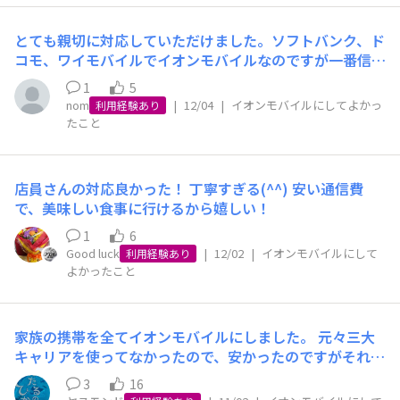
とても親切に対応していただけました。ソフトバンク、ド
コモ、ワイモバイルでイオンモバイルなのですが一番信頼
できると思いました。よろしくお願いします🙇
1
5
nom
|
12/04
|
イオンモバイルにしてよかっ
利用経験あり
たこと
店員さんの対応良かった！ 丁寧すぎる(^^) 安い通信費
で、美味しい食事に行けるから嬉しい！
1
6
Good luck
|
12/02
|
イオンモバイルにして
利用経験あり
よかったこと
家族の携帯を全てイオンモバイルにしました。 元々三大
キャリアを使ってなかったので、安かったのですがそれで
も半分ぐらいになりました。こんなに安い通信会社他にな
3
16
いんじゃないかなぁと思います。 最強💪