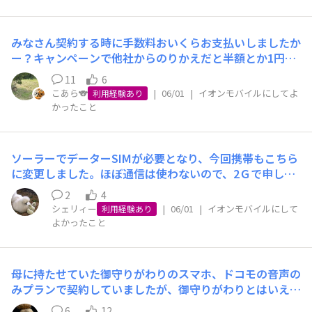
バ関係ないよ、、、端末壊れてるんならそっちの窓口で問
ません。実際、「ネットだけプラン」を日本通信SIMと契
を見せていただき、言われた通りにすると、無事にネット
い合わせろよ、、、、みたいな感じです。その後、また店
約していますし、革新的な通信会社だと思っています。一
接続しました。まさに女神です。家族分のスマホ4台、イ
舗に問い合わせたらすごい聡明な女性スタッフさんが、す
人の契約なら日本通信SIM(docomo回線)＋povo(au回線)
オンモバイルに変更した時は、香椎でしたが、この時の対
みなさん契約する時に手数料おいくらお支払いしましたか
ぐピンときたようでAPN設定かと思いますので私の言う通
という選択肢もありましたが、こと家族が安心して使える
応も素晴らしかった。余計な物は何も進めず、さっと寄り
ー？キャンペーンで他社からのりかえだと半額とか1円と
りにスマホを操作してくださいって言われてその通りやっ
ことを考えると、自然にイオンモバイルに辿りついたとい
添っていただける、イオンモバイルのスタッフの方に感謝
かお得ですよね！タブレットを外で使うのにデータSIMを
たらものの２分程度でネット接続ができました！！！すご
11
6
う次第です☆
しかありません。ありがとうございました。
契約しようと思ったら新規は割引ないじゃないですか😭
い感謝です！神様のよう笑結論ですが、お客さまセンター
こあら🐨
|
06/01
|
イオンモバイルにしてよ
利用経験あり
以前はイオンウォレットのクーポンでイオンモバイルで契
かったこと
0120-025-260はダメです！これただフリー電話があるだ
約の手数料半額ってのがあったんですが、今は見当たらな
けで電話のオペさん話しかみ合いません。まぁ個人差もあ
いんですー😭もうなくなったんでしょうか⁇😭
るとは思いますが、、、、これ読んでくれた方へのアドバ
イスですが、不具合等お問い合わせは契約された店舗スタ
ソーラーでデーターSIMが必要となり、今回携帯もこちら
ッフさんにおたずねいただいた方がめっちゃスムーズで
に変更しました。ほぼ通信は使わないので、2Ｇで申し込
す。ほんとイオモバ店頭スタッフさん、みんな親切でみん
み。ソーラーは毎日の様に制限メールがきます。１ 出力
2
4
な感じいいです！お客さまセンター時間のムダで
制御の実施日 2026年05月31日２ 連絡内容本メール
シェリィー
|
06/01
|
イオンモバイルにして
利用経験あり
す、、、、※参考までにここイオン新潟南のイオモバめっ
はオンライン（自動）制御事業者さまのうち、メール配信
よかったこと
ちゃおすすめ！電話で済む場合もありますし、何だったら
を希望される方にお送りしています。明日、四国エリアに
ご近所ならリアルでみてもらえますよ！参考になれば幸い
おいて、火力電源の抑制や連系線の活用等の対策を実施し
です！
ても、需要に対する電気の供給が余剰になると見込まれる
母に持たせていた御守りがわりのスマホ、ドコモの音声の
ため、以下の発電所の出力制御【発電抑制】を実施する予
みプランで契約していましたが、御守りがわりとはいえ､
定があります。オンライン制御事業者さまの出力制御は自
ほとんど使わない回線にお金を消費することに疑問を感
動で行われるため、事業者さまによる現地対応は基本的に
6
12