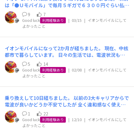
プランでちょうどいいのかもしれません。楽天モバイルと
は「●Ｕモバイル」で毎月５ギガで６３００円ぐらい払っ
イオンモバイルを両方使っているので、あまり参考にはな
ていましたがイオンモバイルになって毎月５ギガで１２０
らないかもしれませんが使用感を書いてみました。それ
9
7
０円程度と大きな節約に貢献しています！ 昨年末にギガ
と、少々ストレスになると言えば、イオンモバイルアプリ
Good luck
|
03/15
|
イオンモバイルにして
利用経験あり
が余って繰り越せるので１ギガプラン変更しました。 そ
よかったこと
のウィジェットの低速切換と使用量グラフがうまく動かな
して今日、請求額を確認したら「８３０円！」 ほんとに
かったり反映されなかったりがあるので、それを改善して
イオンモバイルは凄いなぁと感じてます！ ひろばスタッ
もらったらありがたいですね⁽˙ᵕ˙⁾*
フの皆様に「ありがとう」と伝えたくて投稿しました。
イオンモバイルになって2か月が経ちました。 現在、中核
これからもよろしくお願いします。
都市で暮らしています。 日々の生活では、電波状況も特
に問題ありません。 先日、四国の山奥に旅行に行くこと
5
14
になり、きっと電波も悪く使えないなと不安を抱えて出
Good luck
|
02/08
|
イオンモバイルにして
利用経験あり
発！ 結果報告します。 山陽自動車道・福石パーキング
よかったこと
（山の中）電波4本！問題なし！ 四国 大歩危峡（秘境と
言われる360度が山）電波４本、通話も問題なし！
帰路、高速道路渋滞（周りの車の中では皆スマ
乗り換えして10日経ちました。 以前の3大キャリアからで
ホ触ってる）でも動画・検索がサクサクでした！ 万が一
電波が良いかどうか不安でしたが 全く違和感なく使えて
の事故や緊急時でも広範囲で使えると解り、安心しまし
ます。 通信費が大幅に減って、家計が助かりました！ こ
た！ これからもイオンモバイルにお世話になります！
1
22
れからもイオンモバイルにお世話になります❗️
Good luck
|
12/10
|
イオンモバイルにして
利用経験あり
よかったこと