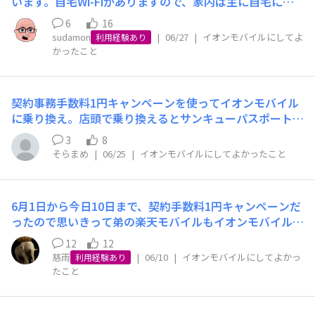
います。自宅Wi-Fiがありますので、家内は主に自宅にお
りますのでほとんどギガは消費しません。たまに、出かけ
6
16
た先で使うのは、通常の電話機能とＬＩＮＥ位で、ネット
sudamon
|
06/27
|
イオンモバイルにしてよ
利用経験あり
は使うことはありません。従って、家内は「低速通信」に
かったこと
して様子を見ていますが、本人から「つながらない」など
ということは、今のところ聞いていません。ＬＩＮＥの通
話機能にも影響は無いようです。（今のところは）私は勤
契約事務手数料1円キャンペーンを使ってイオンモバイル
務がありますので、通勤の行き帰りにネットニュースを見
に乗り換え。店頭で乗り換えるとサンキューパスポートを
るくらいで、YouTubeは全く見ていません。通常の電話
使えるようだが、こうしたキャンペーンの方がお得にな
機能・メールとモバイル（ペイペイ・スイカ・銀行決済）
3
8
る。
そらまめ
|
06/25
|
イオンモバイルにしてよかったこと
ということです。ちなみに私は「高速通信」設定のまま使
用中です。６月１３日から契約しましたので、２週間の評
価では、満足しています。
6月1日から今日10日まで、契約手数料1円キャンペーンだ
ったので思いきって弟の楽天モバイルもイオンモバイルに
MNP！自宅はどの部屋からもネットが繋がるWi-Fi環境を
12
12
構築、ほとんど一日中家にいる弟なら問題ありません。以
慈雨
|
06/10
|
イオンモバイルにしてよかっ
利用経験あり
前はイオンモバイルの存在を知らず、日本通信SIMの290
たこと
円1GBプランを、私も含め家族全員で使うことを考えてい
ました。しかし日本通信SIMは、① 母がネットを使わな
いので1GBを捨てることになる② データがシェアでき