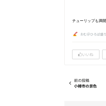
チューリップも満
おむ＠ひろば盛
いいね
前の投稿
小樽市の景色