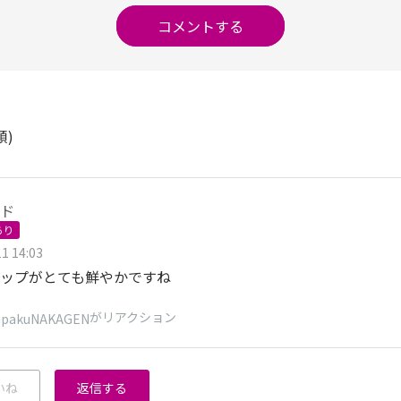
コメントする
順)
ド
あり
1 14:03
ップがとても鮮やかですね
がリアクション
npakuNAKAGEN
いね
返信する