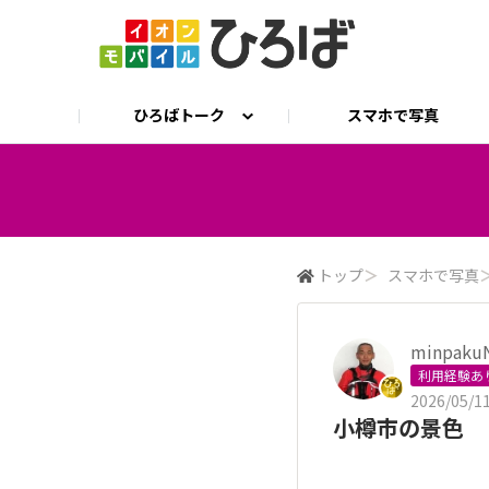
ひろばトーク
スマホで写真
ひろばトーク
公式 X
イオンモバイル公式サイト
ひろとも相談
トップ
＞
スマホで写真
minpaku
利用経験あ
2026/05/11
小樽市の景色