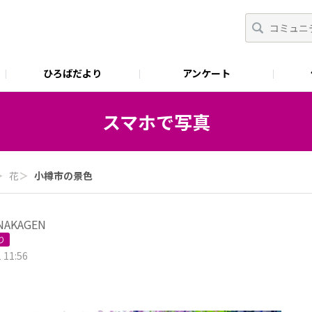
ひろばだより
アンケート
スマホで写真
＞
花
＞
小樽市の景色
NAKAGEN
り
 11:56