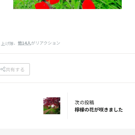
開
、
他14人
がリアクション
り上げ隊
共有する
次の投稿
檸檬の花が咲きました