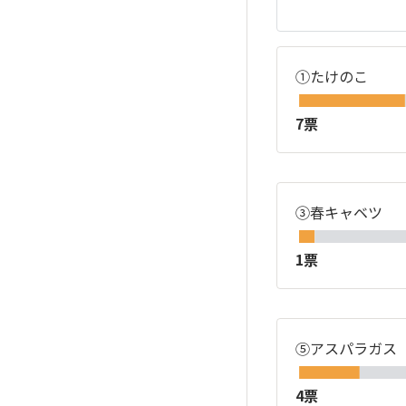
①たけのこ
7票
③春キャベツ
1票
⑤アスパラガス
4票