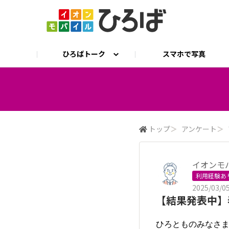
ひろばトーク
スマホで写真
ひろばトーク
公式 X
イオンモバイル公式サイト
ひろとも相談
トップ
＞
アンケート
＞
イオンモ
利用経験あ
2025/03/05
【結果発表中】
ひろとものみなさ