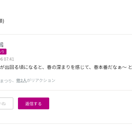
順)
あり
6 07:41
が出回る頃になると、春の深まりを感じて、春本番だなぁ～ 
、
他2人
がリアクション
まつり
いね
返信する