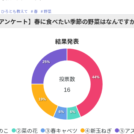
ひろとも教えて
春
野菜
アンケート】春に食べたい季節の野菜はなんです
結果発表
25%
投票数
44%
16
19%
6%
6%
のこ
②菜の花
③春キャベツ
④新玉ねぎ
⑤ア