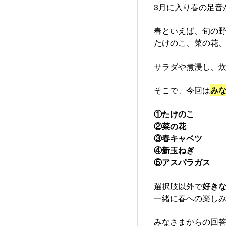
3月に入り春の足音
春といえば、旬の野
たけのこ、菜の花、
サラダや煮浸し、炊
そこで、今回は
み
①たけのこ
②菜の花
③春キャベツ
④新玉ねぎ
⑤アスパラガス
選択肢以外で
好き
一緒に春への楽しみ
みなさまからの回