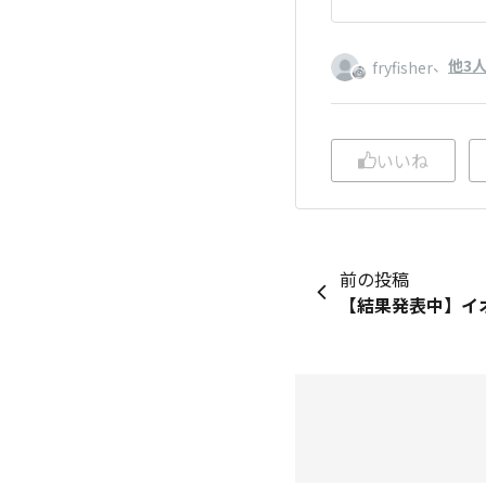
、
他3
fryfisher
いいね
前の投稿