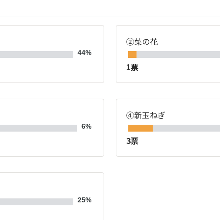
②菜の花
44%
1票
④新玉ねぎ
6%
3票
25%