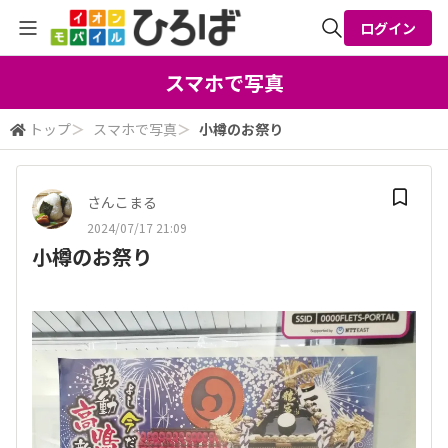
ログイン
全体検索
スマホで写真
トップ
＞
スマホで写真
＞
小樽のお祭り
検索
さんこまる
2024/07/17 21:09
小樽のお祭り