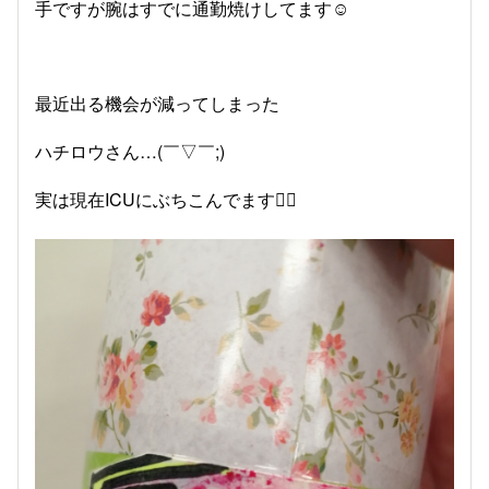
手ですが腕はすでに通勤焼けしてます☺️
最近出る機会が減ってしまった
ハチロウさん…(￣▽￣;)
実は現在ICUにぶちこんでます🙇‍♀️