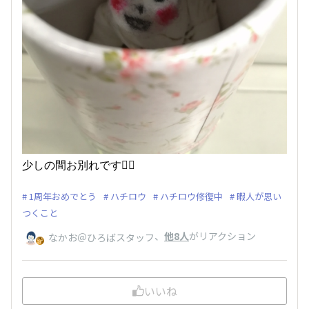
少しの間お別れです🙇‍♀️
1周年おめでとう
ハチロウ
ハチロウ修復中
暇人が思い
つくこと
、
他8人
がリアクション
なかお＠ひろばスタッフ
いいね