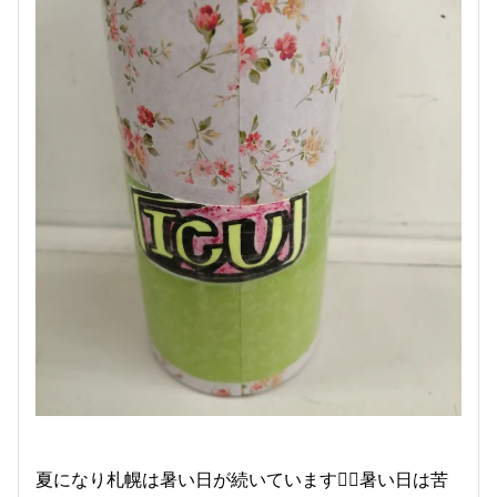
夏になり札幌は暑い日が続いています🙇‍♀️暑い日は苦