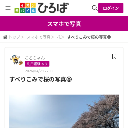
ログイン
全体検索
スマホで写真
トップ
＞
スマホで写真
＞
花
＞
すべりこみで桜の写真😜
検索
ころちゃん
利用経験あり
2026/04/29 22:30
すべりこみで桜の写真😜