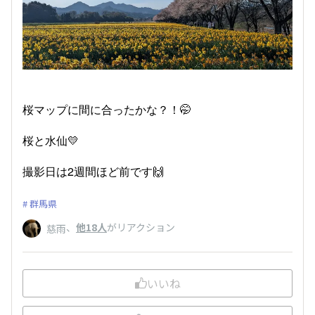
桜マップに間に合ったかな？！🤭
桜と水仙💛
撮影日は2週間ほど前です🙌
群馬県
、
他18人
がリアクション
慈雨
いいね