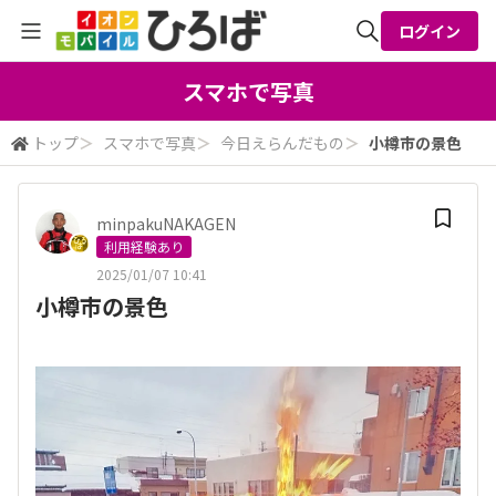
ログイン
全体検索
スマホで写真
トップ
＞
スマホで写真
＞
今日えらんだもの
＞
小樽市の景色
検索
minpakuNAKAGEN
利用経験あり
2025/01/07 10:41
小樽市の景色