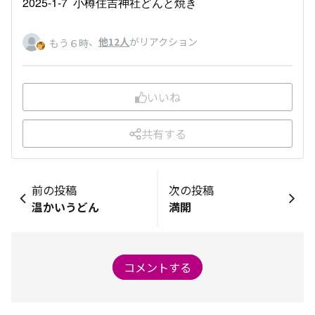
2025-1-7 小樽住吉神社どんと焼き
、
他12人
がリアクション
もう６時
いいね
共有する
前の投稿
次の投稿
温かいうどん
満開
コメントする