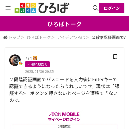
ログイン
全体検索
ひろばトーク
トップ
＞
ひろばトーク
＞
アイデアひろば
＞
２段階認証画面でパス
検索
774
利用経験あり
2025/01/30 20:35
２段階認証画面でパスコードを入力後にEnterキーで
認証できるようになったらうれしいです。現状は「認
証する>」ボタンを押さないとページを遷移できない
ので。