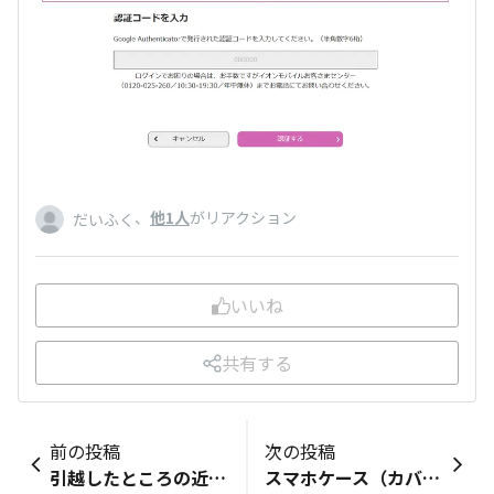
、
他1人
がリアクション
だいふく
いいね
共有する
前の投稿
次の投稿
引越したところの近所にイオンモールがあり、ショッピングはイオン、映画はイオンシネマ、銀行はイオン銀行、クレジットカードはイオンセレクト、そして、とうとう携帯電話もイオンモバイル、さらにイオンの株主にまでなってしまいました。こんなイオンまみれの生活の中、イオンカード・ポイントモールのガチャで1等大当たりという幸運に恵まれました。
スマホケース（カバー）って……アンケートの「液晶画面の保護」で手帳型ケース派が意外に少ないと思いましたが、皆さん手帳型ケース使ってないんですね。私はずーっと手帳型派なんです。 すぐに置き忘れるので、目立つケースつけてます。 でも、開いてQRコードを読み込もうとした時に落としたことがあり「手帳型って、画面は守れないのでは？」とも思って、画面にもフィルムを張りました。 寒くて着込んでいるので落としやすいなあっと思っているのは私だけでしょうか？