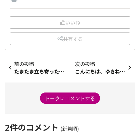
いいね
共有する
前の投稿
次の投稿
たまたま立ち寄ったイオンの中にイオンモバイル店を見つける。1ギガから設定できシェアプランも充実していた
こんにちは、ゆきねぇです☺️ 先週の出張時にホームで目にしたのが…そう、「ドクターイエロー」でした🚄💛 実はなんと、2月にも見ていたんです！ めったに会えないと言われているのに、2025年まさかの2回目😃 思わず「これはラッキー続きかも！」なんてニヤニヤしてしまいました😆 ドクターイエローは、新幹線の線路や設備をチェックする“お医者さん”のような役割を持つ特別な車両なんですよね。 なかなか出会えないからこそ「見られると幸せになれる」と呼ばれているのも納得です✨ 日常の中で、こんな思いがけない出会いがあると、ちょっとしたご褒美をもらったような気持ちになります😆✨ みなさんも最近、「偶然ラッキー！」と思えた瞬間はありましたか？ ぜひ「ひろば」で教えてくださいね🍀 では、またお会いしましょう。 ゆきねぇでした🐾
トークにコメントする
2
件のコメント
(新着順)