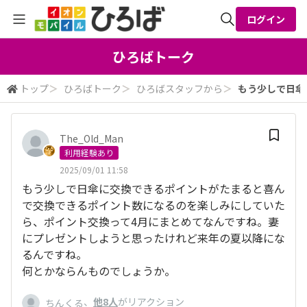
ログイン
全体検索
ひろばトーク
トップ
＞
ひろばトーク
＞
ひろばスタッフから
＞
もう少しで日傘
検索
The_Old_Man
利用経験あり
2025/09/01 11:58
もう少しで日傘に交換できるポイントがたまると喜ん
で交換できるポイント数になるのを楽しみにしていた
ら、ポイント交換って4月にまとめてなんですね。妻
にプレゼントしようと思ったけれど来年の夏以降にな
るんですね。
何とかならんものでしょうか。
、
他8人
がリアクション
ちんくる