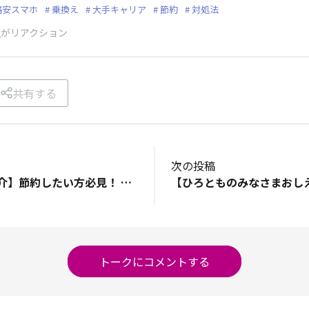
格安スマホ
乗換え
大手キャリア
節約
対処法
人
がリアクション
共有する
次の投稿
【スマホのTips紹介】節約したい方必見！ 毎月のスマホ・携帯代を安くする方法とは？ こんにちは、うっちーです！ 今回は、スマホ・携帯代を賢く節約する秘訣についてご紹介します。 ひろとものみなさまは毎月どれぐらいの利用料金を支払っていますか？ 「月々の出費をもう少し減らせたら嬉しいな…」 とお悩みの方も多いのではないでしょうか？ 私は一番最初に契約したプランを見直しせずに利用していたところ、数年後には、「もう使用していないオプションに対して毎月料金を支払っていた…。」ということがありました。 このように最初の設定からプランを見直さずにスマホを使い続けることは無駄な出費を放置してしまうことに繋がります！ ライフスタイルは少しづつ変化していくもの。 その変化に合わせて契約プラン・オプションも定期的に見直すことが大切です。 もっと節約術を知りたい！という方は ↓こちらの記事をチェックしてみてください！ 「決定版！毎月のスマホ代・携帯代を安くする15の方法【絶対安くしたい人向け】」 https://aeonmobile.jp/column/save-smartphone-bills/ ひろとものみなさまが実践されている節約術や、 月々のスマホ・携帯代に関する疑問・質問などがありましたら お気軽にコメントで教えていただけると嬉しいです！ スマホ代・携帯代の節約は小さな一歩がカギになります。 今日からでも始められる簡単な方法がたくさんあるので、 記事を読んで、自分にあったスマホ節約術を実践してみてくださいね！
トークにコメントする