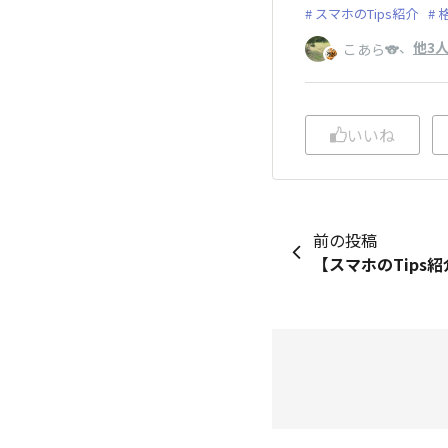
スマホのTips紹介
、
他3
こあら🐨
いいね
前の投稿