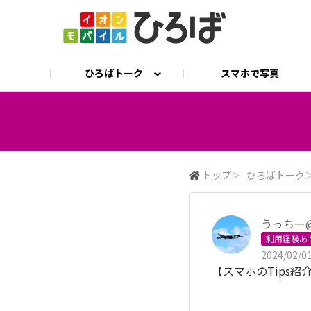
ひろばトーク
スマホで写真
ひろばトーク
公式 X
イオンモバイル公式サイト
ひろとも相談
トップ
＞
ひろばトーク
うっちー
利用経験あ
2024/02/01
【スマホのTips