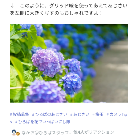
↓ このように、グリッド線を使ってあえてあじさい
を左側に大きく写すのもおしゃれですよ！
投稿募集
ひろばのあじさい
あじさい
梅雨
カメラTip
s
ひろばを花でいっぱいにし隊
、
他4人
がリアクション
なかお＠ひろばスタッフ