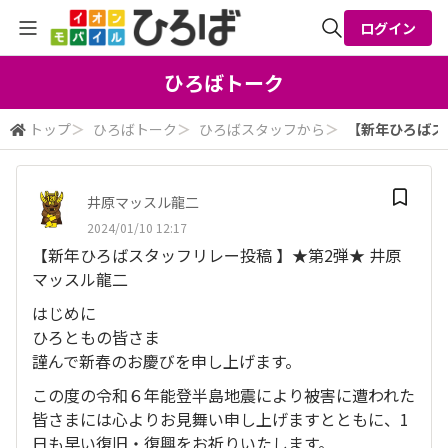
ログイン
全体検索
ひろばトーク
トップ
＞
ひろばトーク
＞
ひろばスタッフから
＞
【新年ひろばスタ
検索
井原マッスル龍二
2024/01/10 12:17
【新年ひろばスタッフリレー投稿 】★第2弾★ 井原
マッスル龍二
はじめに
ひろともの皆さま
謹んで新春のお慶びを申し上げます。
この度の令和６年能登半島地震により被害に遭われた
皆さまには心よりお見舞い申し上げますとともに、1
日も早い復旧・復興をお祈りいたします。