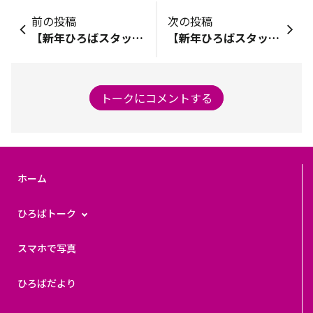
前の投稿
次の投稿
【新年ひろばスタッフリレー投稿 】★第1弾★ うっちー あけましておめでとうございます。 ひろばスタッフのうっちーです。 はじめに、１月１日に発生した能登半島地震と津波により、被災されたみなさまに心からお見舞い申し上げます。 現在も被災地では多くの方が不安な時を過ごされていることと存じます。みなさまの安全確保、そして一日も早い復興を心よりお祈り申し上げます。 新年ひろばスタッフリレー投稿 、本日からスタートです！ トップバッターは私が務めさせていただきます。 昨年は日々の投稿を担当する中で、ひろとものみなさまの暖かいリアクションを間近で感じ、そのリアクション一つひとつから、多くの発見と刺激をいただきました。 みなさまの投稿やコメントから得たものは、イオンモバイルひろばを支える原動力となっています。 そして2024年の私の抱負は 「ひろとものみなさまとの交流にさらに力を入れ、イオンモバイルひろばをもっと盛り上げていく」ことです。ひろとものみなさまと手を取り合い、想いを共有しながら、一緒に創り上げるコミュニティの未来を想像するだけでワクワクしております！ 今後もみなさま一人ひとりのお声を大切にしながら、 ともに素敵なコミュニティを築いていきたいと思っておりますので、変わらぬご支援とご参加をお願い申し上げます。 新しい年の幕開けを心新たに、みなさまとともに歩んでまいります。 2024年もどうぞよろしくお願いいたします！ ↓昨年撮影した写真です！
【新年ひろばスタッフリレー投稿】★第3弾★ ひろばの占い師 はじめに、このたび令和6年能登半島地震により被災されたみなさまに心よりお見舞い申し上げます。 一日もはやい復旧・復興をお祈り申し上げます。 あらためまして、ひろとものみなさま、明けましておめでとうございます。 旧年中は格別のご厚情をたまわり、誠にありがとうございました。 みなさまは、年末年始の恒例、といえば、何を思い浮かべられるでしょうか。 私たち、小売業を本業とするイオンでは、年末年始は一年でもっとも書き入れ時。 店舗はもちろん、一部のバックオフィスの担当を除き、ほとんどのスタッフが、各地の店舗の応援に入ります。 そのため、私の場合は、毎年大慌てで掃除（実際はもはやあきらめ・・・）と、年賀状を書くのが年末の恒例行事でした。 もう年を追うごとに枚数も減ってきましたが、やはり年賀状だけのつながりでも、年賀状を書くお相手がいてくださる、ということ自体が、とってもありがたいことだと思います。 なかには、学生時代にお世話になったみなさまもいらっしゃり、その年の春にいただいた賀状を見ながら宛先を書いてひとことを添えるとき、あらためてお言葉を読み直し、そのひとつひとつに懐かしさに浸りながら、深い感謝をあらたにしています。 そして今年もまた、たくさんのあたたかいお言葉をいただきました。 今日までも、これからも、こうしたみなさまのお支えが、私にとって何よりの宝物です。 みなさまへの感謝に代えて、今年も全力で少しでも社会のお役に立てるよう、精進して参ります。 ということで、ここで一首。 初春（はつはる）の 想いあらたに 書き留めて みんなでつなぐ ひろともの輪 ひろとものみなさまに支えられながら、また一日一日、サービスの改善・開発に取り組んで参ります。 どうか変わらぬご支援をいただけましたら幸いです。 本年も何卒、よろしくお願い申し上げます。 令和6年 初春
トークにコメントする
ホーム
ひろばトーク
スマホで写真
ひろばだより