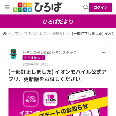
ログイン
全体検索
ひろばだより
トップ
＞
ひろばだより
＞
お知らせ
＞
(一部訂正しました) イ
検索
ひろばの占い師@ひろばスタッフ
利用経験あり
2026/04/07 18:06
(一部訂正しました) イオンモバイル公式ア
プリ、更新版をお試しください。