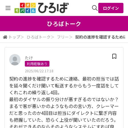
ログイン
全体検索
ひろばトーク
トップ
＞
ひろばトーク
＞
フリー
＞
契約の進捗を確認するために連
検索
たけ
利用経験あり
2025/06/22 17:18
契約の進捗を確認するために連絡、最初の担当では話
を延々聞くだけ聞いて転送するからもう一度話をして
くれこれの繰り返し4回。
最初のダイヤルの振り分けが悪すぎるのではないか？
まるで客が悪いかのようなものの言い方、クレーマー
だと思ったのか4回目は担当にダイレクトに繋ぎ内容
も把握していた、恐らく上役が聞いていたのだろう。
それができるのならそのようなシステムにすれば良