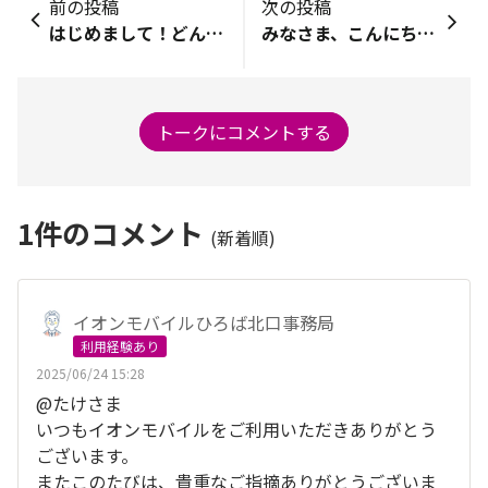
前の投稿
次の投稿
はじめまして！​どんちっちです。 イオンモバイル歴、約７年です。😊 ドコモショップでの待ち時間の長さにねを上げ、長年の使用者に対してのサービスがほぼなかったため、料金が高かったため、イオンモバイルへ変更しました。このひろばのことは、 今まで知りませんでした。😅 わからないことだらけですが、どうぞよろしくお願い致します。m(_ _)m
みなさま、こんにちは！ いつも「イオンモバイルひろば」をご利用いただき、ありがとうございます😄 このたび、これまでひろば運営スタッフとして担当していた私キャップは、お仕事を新しいメンバー「さっき～」にバトンタッチすることになりました！ ひろとものみなさま同士の交流や、スタッフとの交流が形として見えるイオンモバイルひろばは新鮮な経験でした。そして何より温かいコメントやリアクションに、いつも元気をもらっていました✨ 「こんな使い方があるんだ！」「こんなところが気に入っているんだ！」と、みなさまの声からたくさんのヒントをいただき、ひろばスタッフとしてとても貴重な時間を過ごすことができました。 これからは、新しいメンバーがみなさまと一緒に、もっと楽しく、もっとみなさまのお役立てるひろばを目指してくれると思いますので、 ぜひこれからも変わらず、あたたかく見守っていただけたら嬉しいです⭐ これからも「イオンモバイルひろば」をどうぞよろしくお願いします。
トークにコメントする
1
件のコメント
(新着順)
イオンモバイルひろば北口事務局
利用経験あり
2025/06/24 15:28
@たけさま
いつもイオンモバイルをご利用いただきありがとう
ございます。
またこのたびは、貴重なご指摘ありがとうございま