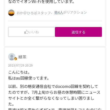
なのでイオンWi-Fiを使用しています。
、
他4人
がリアクション
おか＠ひろばスタッフ
いいね
返信する
緑茶
2023/07/29 20:29
こんにちは。
私はau回線使ってます。
以前、別の格安通信会社でdocomo回線を契約して
たのですが、7月上旬からお昼の休憩時間にニュース
サイトとか全く繋がらなくなってしまい困りまし
た。
電波は前と変わらず4G+で、電波状況もフルなのに💦