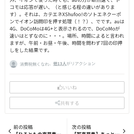
コモは応答が遅い、（と感じる程の違いがありま
す）。それは、カテエネXShufoo!のソトエネクーポ
ンでイオン訪問印を押す処理（！？）、でです。auは
4G、DoCoMoは4G+と表示されるので、DoCoMoが
速いはとずなのに・・・。場所、時間によると言われ
ますが、午前・お昼・午後、時間を問わず7回の印押
しをした結果です。
、
他13人
がリアクション
消費税無くなれ
いいね
共有する
前の投稿
次の投稿
【ひろともの声募集】旅行に行く月は何GBのプラン？ 室温と外気温の差で体調を崩していませんか？ こんにちは。ひろばスタッフの「えぐ」です！ 夏といえば“旅行”の季節ですよね✈️ 旅行先の観光名所で写真や動画を取ってSNSに投稿したり、地図アプリで次の行き先を調べたり、、、 そんなこんなしていたら、 「いつの間にかこんなにデータ通信量を使っていた！」 なんてことありませんか？ 私の場合は、旅行に行ったらSNSに動画をたくさん載せたいので、旅行の月は容量をいつもより2GB多い料金プランに変更しています♪ みなさまは旅行に行くとき通信量が足りなくなった経験はございませんか？ 旅行先でのスマホの使い方などと一緒に、「ひろばトーク」に投稿して、ぜひお聞かせください👍 みなさまの投稿をお待ちしております！
【写真募集】あっという間に7月最終日です！もう夏本番ですね🌻 こんにちは。ひろばスタッフの「えぐ」です。 夏といえば、みなさま色々思い浮かぶと思いますが、子供のころ楽しかったものの一つに海があるのではないでしょうか🏖 周期的に寄せては返す波を見たり、気持ちいい海の中に入ったり、青い空と海は開放感があってリラックスできますよね！ 私は、海を見ながらかき氷を食べたり、焼きそばを食べたり、焼きとうもろこしを食べたりと、「花より団子」ならぬ「海水浴より海の家」派でした（笑） 海は景色が綺麗なので、写真をたくさん撮る人も多いと思います！ そこで今回は、みなさまから海の写真を募集します！みなさまの渾身の一枚を「スマホで写真」に投稿して、暑い夏をもっと盛り上げましょう☀️ また、ぜひ「ひろばトーク」にも海に関することを投稿して、ひろとものみなさまと共有しましょう！