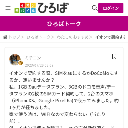
ログイン
全体検索
ひろばトーク
トップ
＞
ひろばトーク
＞
わたしのおすすめ
＞
イオンで契約する際、
検索
ミチコン
2023/07/29 09:07
イオンで契約する際、SIMをauにするかDoCoMoにす
るか、迷いませんか？
私、1GBのauデータプラン、3GBのドコモ音声/デー
タプランの2枚のSIMカード契約して、2台のスマホ
（iPhoneXS、Google Pixel 6a)で使ってみました。約
1ヶ月が経ちました。
家で使う時は、WIFIなので変わらない（当たり
前）。
外、イオンで使った時でも、auの方が断然速く、ド