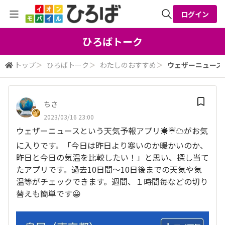
ログイン
全体検索
ひろばトーク
トップ
＞
ひろばトーク
＞
わたしのおすすめ
＞
ウェザーニュースと
検索
ちさ
2023/03/16 23:00
ウェザーニュースという天気予報アプリ☀☔☁がお気
に入りです。「今日は昨日より寒いのか暖かいのか、
昨日と今日の気温を比較したい！」と思い、探し当て
たアプリです。過去10日間〜10日後までの天気や気
温等がチェックできます。週間、１時間毎などの切り
替えも簡単です😀