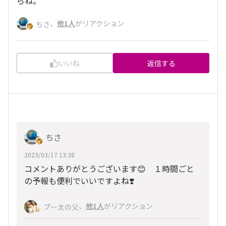
らね。
、
他1人
がリアクション
ちさ
いいね
返信する
ちさ
2023/03/17 13:38
コメントありがとうございます😊 １時間ごと
の予報も便利でいいですよね❣️
、
他1人
がリアクション
プー太の父