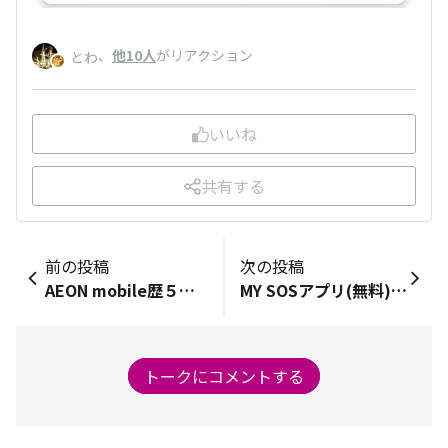
、
他10人
がリアクション
とわ
いいね
共有する
前の投稿
次の投稿
AEON mobile歴５年目です。 家族で8台AEON mobile愛用しています。家の近くにAEON店がありますが、AEON mobileの取扱口が無いため他市1時間以上かけて申請している状況です。 家族以外に友人知人に低価格で高品質なAEON mobileを勧めて数名の方から「よかった」と言ってもらえました。全てのAEON店に取扱口ができる事を希望し願っています。
MY SOSアプリ(無料) 生活に便利なアプリをご紹介します。 具合の悪い人や急病人に出会った時の対応アプリです。傷病者の手当や対応など状況をチャートで追っていくと対応手順や119通報まで誘導してくれて無駄のない初期対応が可能なアプリです。乳幼児から大人まで絵で選んでいくので誰でも簡単に使えます。医療関係者からも評価が高く、現在地からAEDの設定図までメートルで地図に表示されます。安心アプリのご紹介でした。
トークにコメントする