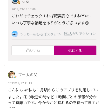
ちさ
2023/03/18 17:06
これだけチェックすれば確実安心ですね☔️❄️✨
いつも丁寧な補足をありがとうございます😊
、
他1人
がリアクション
うっちー@ひろばスタッフ
いいね
返信する
プー太の父
2023/03/17 11:12
こんにちは❗私も１月頃からこのアプリを利用してい
ました。冬の吹雪の時など１時間ごとの予報が分か
って有難いです。今か今かと晴れるのを待ってますか