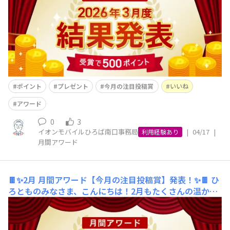
タッフ一同楽しく拝見させていただきました✨今月もその
中から、最も多くの「いいね」を獲得され
ポイント
プレゼント
今月の注目投稿賞
いいね
アワード
0
3
イオンモバイルひろば南口事務局
|
04/17
|
利用経験あり
月間アワード
🍫✨2月 月間アワード【今月の注目投稿賞】発表！✨🍫
​​ひ
ろとものみなさま、こんにちは！2月もたくさんの温かい
ご投稿をいただき、ありがとうございました！👹🫘節分や
バレンタインの話題、少しずつ春の訪れを感じるお写真な
ど、みなさまの日常が伝わる投稿の数々を、ひろばスタッ