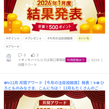
フ一同、今月も楽しく拝見させていただきました⛄️🍱⛩️今
月もその中
ポイント
プレゼント
今月の注目投稿賞
いいね
アワード
0
3
イオンモバイルひろば南口事務局
|
02/16
|
利用経験あり
月間アワード
❄️✨12月 月間アワード【今月の注目投稿賞】発表！✨❄️
ひ
ろとものみなさま、こんにちは！ 12月もたくさんのご投
稿をしていただき、ありがとうございました！スマホで撮
影された綺麗な景色や日常のふとした瞬間の写真はもちろ
ん、クリスマスや年末を感じるお写真など、みなさまから