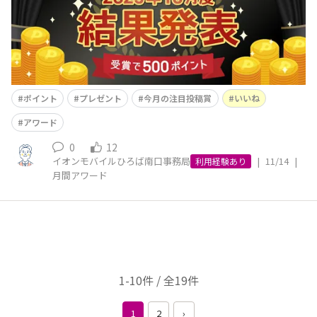
す！✨スマホで撮
ポイント
プレゼント
今月の注目投稿賞
いいね
アワード
0
12
イオンモバイルひろば南口事務局
|
11/14
|
利用経験あり
月間アワード
1-10件 / 全19件
1
2
›