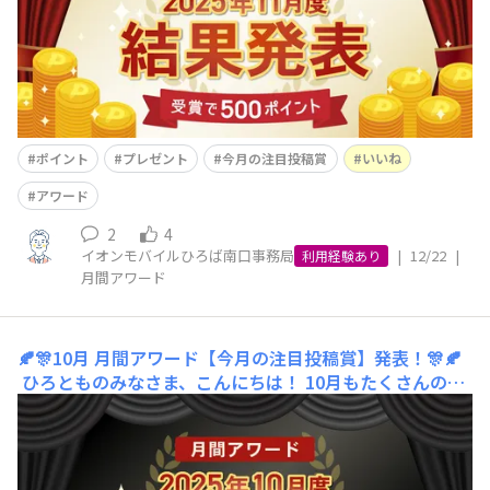
や、秋らしい風景を共
ポイント
プレゼント
今月の注目投稿賞
いいね
アワード
2
4
イオンモバイルひろば南口事務局
|
12/22
|
利用経験あり
月間アワード
🍂🎊10月 月間アワード【今月の注目投稿賞】発表！🎊🍂
ひろとものみなさま、こんにちは！ 10月もたくさんのご
投稿をいただき、本当にありがとうございました！冷たい
風が吹き始める季節ですが、みなさまから寄せられた素敵
な投稿を、今月もスタッフ一同、毎日楽しみに拝見してい
ました！心温まるメッセージを本当にありがとうございま