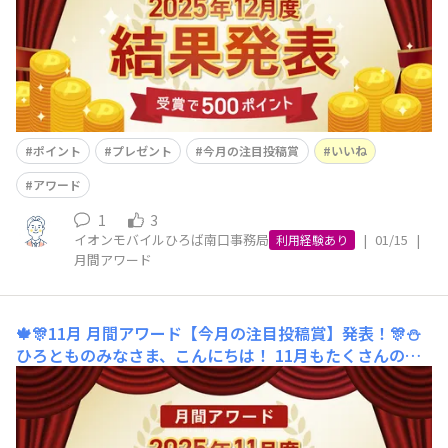
の素敵な投稿の一つ一つをひろばスタッフ一同、今月も楽
しく拝見させていただきまし
ポイント
プレゼント
今月の注目投稿賞
いいね
アワード
1
3
イオンモバイルひろば南口事務局
|
01/15
|
利用経験あり
月間アワード
🍁🎊11月 月間アワード【今月の注目投稿賞】発表！🎊⛄️
ひろとものみなさま、こんにちは！ 11月もたくさんのご
投稿をいただき、本当にありがとうございました！ 本格
的な冬の足音が聞こえ始めた今日この頃ですが、みなさま
から寄せられた素敵な投稿を、今月もひろばスタッフ一
同、毎日楽しみに拝見していました！心温まるメッセージ