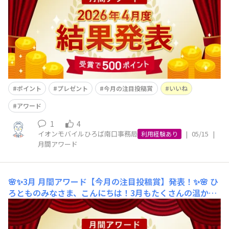
ど、みなさまの個性が光る投稿の数々を、ひろばスタッフ
一同楽しく拝見させていただきました✨今月もその中か
ら、最も多くの「いいね」を獲得され
ポイント
プレゼント
今月の注目投稿賞
いいね
アワード
1
4
イオンモバイルひろば南口事務局
|
05/15
|
利用経験あり
月間アワード
🌸✨3月 月間アワード【今月の注目投稿賞】発表！✨🌸
ひ
ろとものみなさま、こんにちは！3月もたくさんの温かい
ご投稿をいただき、ありがとうございました！😊🌳春の訪
れを感じる柔らかな風景や、新生活に向けたワクワクする
話題など、みなさまの個性が光る投稿の数々を、ひろばス