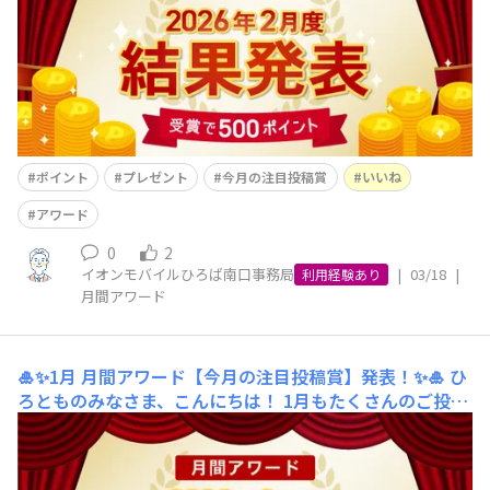
フ一同楽しく拝見させていただきました☕️🍰今月もその中
から、最も多くの「いいね」を獲得
ポイント
プレゼント
今月の注目投稿賞
いいね
アワード
0
2
イオンモバイルひろば南口事務局
|
03/18
|
利用経験あり
月間アワード
🎍✨1月 月間アワード【今月の注目投稿賞】発表！✨🎍
ひ
ろとものみなさま、こんにちは！ 1月もたくさんのご投稿
をしていただき、ありがとうございました！ ✨初詣や冬の
澄んだ空気を感じる写真はもちろん、美味しそうなご飯な
ど、みなさまからの素敵な投稿の一つ一つをひろばスタッ