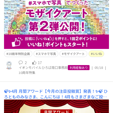
温かい応援をいただき、本当にありがとうございます！3
月に公開した第一弾モザイクアートは、もうご覧いただけ
ましたか？💭「自分の写真を見つけたよ！」という嬉しい
お声もたくさんいただき、スタッフ一同とても嬉しい気持
ちでいっぱいです🥲そ
10周年特別企画
スマホで写真
モザイクアート
いいね
2
17
イオンモバイルひろば南口事務局
|
05/18
|
利用経験あり
10周年特集
🍃✨4月 月間アワード【今月の注目投稿賞】発表！✨🍃
​​ひ
ろとものみなさま、こんにちは！4月もさまざまなご投稿
をいただき、ありがとうございました！☀️桜マップ企画を
はじめ春爛漫の一枚や、日常のふとした瞬間のつぶやきな