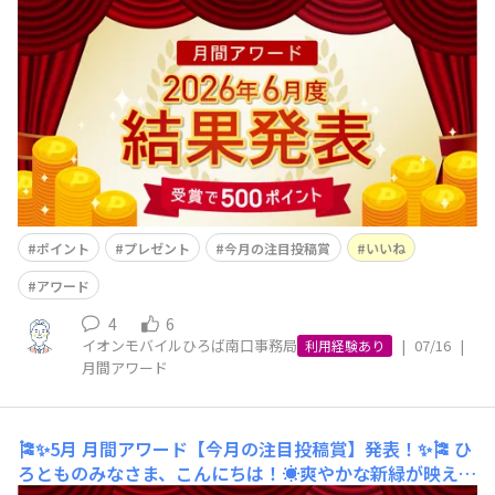
が美しく映える6月も、たくさんの魅力的なお便りをいた
だき感謝の気持ちでいっぱいです！💐梅雨ならではのみな
さまの日々の暮らしが伝わるひとコマを、スタッフ一同い
つもワクワクしながら拝見させていただいております✨今
月もみなさまの投稿の中から、最も多く
ポイント
プレゼント
今月の注目投稿賞
いいね
アワード
4
6
イオンモバイルひろば南口事務局
|
07/16
|
利用経験あり
月間アワード
🎏✨5月 月間アワード【今月の注目投稿賞】発表！✨🎏
ひ
ろとものみなさま、こんにちは！☀️爽やかな新緑が映える