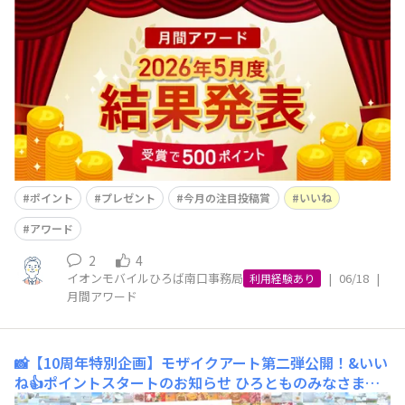
5月も、たくさんの素敵なご投稿をありがとうございまし
た！🙌ゴールデンウィークのお出かけの様子や、新生活の
合間のちょっとした日常の一コマなど、みなさまの個性が
キラリと光る投稿の数々を、ひろばスタッフ一同楽しく拝
見させていただきました✨今月もその中
ポイント
プレゼント
今月の注目投稿賞
いいね
アワード
2
4
イオンモバイルひろば南口事務局
|
06/18
|
利用経験あり
月間アワード
📸【10周年特別企画】モザイクアート第二弾公開！&いい
ね👍ポイントスタートのお知らせ
​ひろとものみなさま、
こんにちは！イオンモバイルひろば事務局です😊いつも