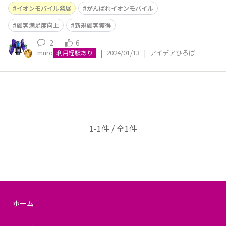
ばギガは減っていくのか、また使い方によってどのくらい
イオンモバイル発展
がんばれイオンモバイル
のギガの減りが違うのかが良く分からないお客様がいるの
ではないかと思います。そこでもっと分かりやすく「●●
顧客満足度向上
新規顧客獲得
ギガならYouTube動画を1か月に1日●
2
6
muro
|
2024/01/13
|
アイデアひろば
利用経験あり
1-1件 / 全1件
ホーム