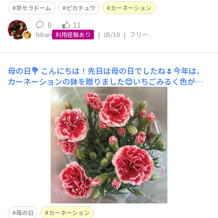
りがとう💕
京セラドーム
ピカチュウ
カーネーション
0
11
hibari
|
05/10
|
フリー
利用経験あり
母の日💐
こんにちは！先日は母の日でしたね🌷今年は、
カーネーションの鉢を贈りました😊いちごみるく色がと
てもかわいくてわたしもお気に入りです🍬まだつぼみで咲
いてないのもあるので、満開になったらまた写真を送って
もらおうと思います✨みなさんの母の日エピソードも、ぜ
ひぜひ教えてください！ではでは💐
母の日
カーネーション