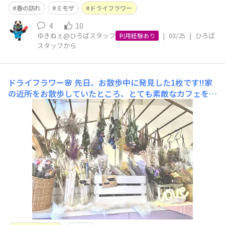
時期に作っているのですが ふわっとした黄色を見るたび
春の訪れ
ミモザ
ドライフラワー
に、 「今年もこの季節が来たなぁ」と感じます😍 少しず
つ乾いていく様子を眺めるのも、 毎年のちょっとした楽
4
10
ゆきねぇ@ひろばスタッフ
|
03/25
|
ひろば
しみです🌿😃 部屋に飾る
利用経験あり
スタッフから
ドライフラワー🌸
先日、お散歩中に発見した1枚です!!家
の近所をお散歩していたところ、とても素敵なカフェを見
つけました👀☆ﾐ店内には一面にドライフラワーが飾られ
ていて、販売もされており、とても楽しい空間でした✨ケ
ーキやコーヒーを注文すると、ミニサイズのドライフラワ
ーをテーブルに飾ってくださり、優雅な時間を過ごすこと
が