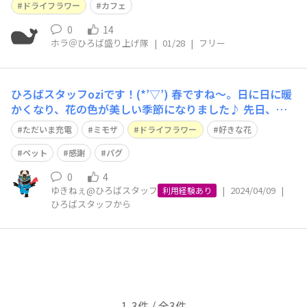
ドライフラワー
カフェ
0
14
ホラ＠ひろば盛り上げ隊
|
01/28
|
フリー
ひろばスタッフoziです！(*’▽’) 春ですね～。日に日に暖
かくなり、花の色が美しい季節になりました♪ 先日、近
くの道の駅で、きれいなミモザの切り花を見つけました♪
ただいま充電
ミモザ
ドライフラワー
好きな花
ミモザは黄色の小さな花がふわふわと咲いていて、とても
可愛いです！(*‘∀‘) ドライフラワーにすれば、この可愛
ペット
感謝
パグ
い花を長期間
0
4
ゆきねぇ@ひろばスタッフ
|
2024/04/09
|
利用経験あり
ひろばスタッフから
1-3件 / 全3件