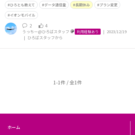
を変更するご予定はありますか？ コメントで教えて下さ
ひろとも教えて
データ通信量
長期休み
プラン変更
い！ こんにちは、うっちーです！ さて、長期休みが目前
に迫っていますが、みなさまのご予定はいかがでしょう
イオンモバイル
か？ 旅行などで外出される方も、
2
4
うっちー@ひろばスタッフ
|
2023/12/19
利用経験あり
|
ひろばスタッフから
1-1件 / 全1件
ホーム