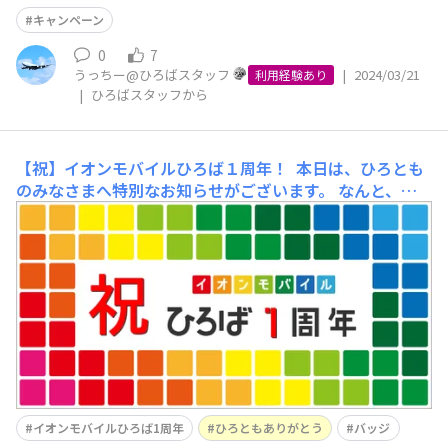
イオンモバイルひろばの1周年をお祝いするお知らせを 投
稿させていただきましたが、ご覧いただけましたでしょう
キャンペーン
か？ 記事はこちらから↓ h
0
7
うっちー@ひろばスタッフ
|
2024/03/21
利用経験あり
|
ひろばスタッフから
【祝】イオンモバイルひろば１周年！
本日は、ひろとも
のみなさまへ特別なお知らせがございます。 なんと、
「イオンモバイルひろば」がオープンから1年を迎えるこ
とができました！ひとえに、日々ひろばに訪れてくださる
ひろとものみなさまのおかげです。心から感謝申し上げま
す。 オープン時は、ひろばスタッフ
イオンモバイルひろば1周年
ひろともありがとう
バッジ