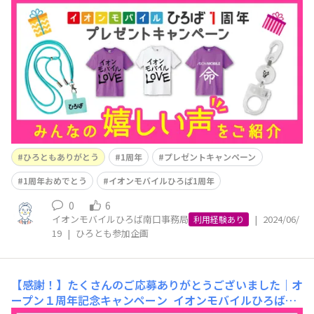
は「スマホで写真」にてイオンモバイルひろば1周年プレ
ゼントキャンペーンにご応募いただきありがとうございま
した！多くの方にご応募いただき、嬉しい限りです！ 今
回は、当選された方々が「スマホで写真」で、どのような
グッズを受け取ったかを投稿してくだ
ひろともありがとう
1周年
プレゼントキャンペーン
1周年おめでとう
イオンモバイルひろば1周年
0
6
イオンモバイルひろば南口事務局
|
2024/06/
利用経験あり
19
|
ひろとも参加企画
【感謝！】たくさんのご応募ありがとうございました｜オ
ープン１周年記念キャンペーン
イオンモバイルひろばオ