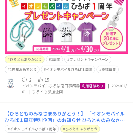
は3月でオープンから1周年を迎えることができました。
これもひとえに、みなさまがひろばを盛り上げてくださる
おかげです。 そこで、みなさまに心からの感謝を込めて、
1周年を記念した特別
ひろともありがとう
1周年
プレゼントキャンペーン
1周年おめでとう
イオンモバイルひろば１周年
投稿募集
2
15
イオンモバイルひろば南口事務局
|
2024/04/
利用経験あり
01
|
ひろとも参加企画
【ひろとものみなさまありがとう！】 「イオンモバイル
ひろば１周年特別企画」のお知らせ ひろとものみなさ
ま、こんにちは！ うっちーです。 先週、お知らせにて、
イオンモバイルひろば１周年
ひろともありがとう