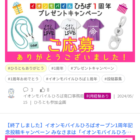
ープン1周年記念投稿キャンペーンへのご応募ありがとう
ございました！ イオンモバイルひろばは3月14日にオープ
ン1周年を迎えました。 そして、1周年をみなさまとこう
して迎えることができた感謝を込めて4月1日〜4月30日の
期間でイオンモバイルひろばオ
ひろともありがとう
1周年
プレゼントキャンペーン
1周年おめでとう
イオンモバイルひろば１周年
投稿募集
3
8
イオンモバイルひろば南口事務局
|
2024/05/
利用経験あり
15
|
ひろとも参加企画
【終了しました】イオンモバイルひろばオープン1周年記
念投稿キャンペーン
みなさまは「イオンモバイルひろば
オープン1周年記念投稿キャンペーン」には既に参加され