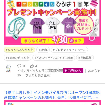
ましたか？ 本日、4月30日(火)がキャンペーンに応募でき
る最後の日となります！まだまだ間に合いますので、ぜひ
みなさまご参加ください。 【キャンペーン詳細】期間中
に特定のハッシュタグをつけて投稿し
ひろともありがとう
1周年
プレゼントキャンペーン
1周年おめでとう
イオンモバイルひろば１周年
投稿募集
0
4
イオンモバイルひろば南口事務局
|
2024/04/
利用経験あり
30
|
ひろとも参加企画
【終了しました】イオンモバイルひろばオープン1周年記
念投稿キャンペーンのお知らせ
先日、お知らせにて、イ
オンモバイルひろばオープン1周年記念投稿キャンペーン