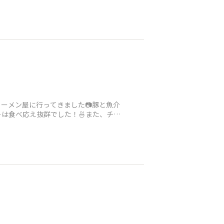
ーメン屋に行ってきました📷豚と魚介
は食べ応え抜群でした！🍜また、チャ