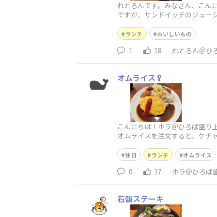
れとろんです。みなさん、こん
ですが、サンドイッチのジュー
レモネード、すべてが最高で、
ランチ
おいしいもの
1
18
れとろん＠ひ
オムライス🥄
こんにちは！ホラ＠ひろば盛り上
オムライスを注文すると、ケチ
ース派ですが、みなさんは、ソ
休日
ランチ
オムライス
0
17
ホラ＠ひろば
石盤ステーキ