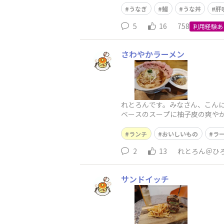
うなぎ
鰻
うな丼
肝
5
16
758
利用経験あ
さわやかラーメン
れとろんです。みなさん、こん
ベースのスープに柚子皮の爽や
ーハンはしっとりとしつつパラ
ランチ
おいしいもの
ラ
2
13
れとろん＠ひ
サンドイッチ