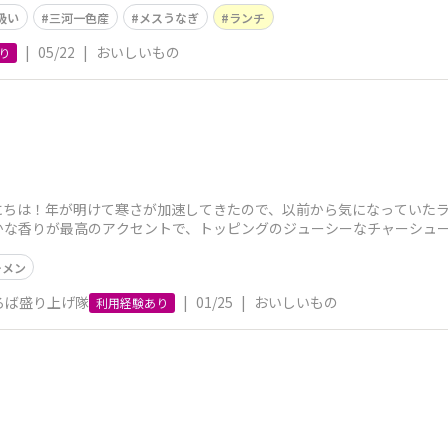
吸い
三河一色産
メスうなぎ
ランチ
|
05/22
|
おいしいもの
り
にちは！年が明けて寒さが加速してきたので、以前から気になっていたラ
かな香りが最高のアクセントで、トッピングのジューシーなチャーシュー
パラで仕上がりと
ーメン
ろば盛り上げ隊
|
01/25
|
おいしいもの
利用経験あり