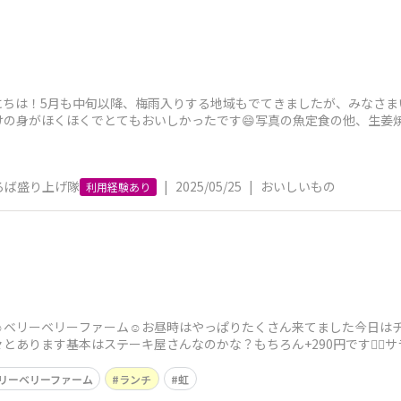
にちは！5月も中旬以降、梅雨入りする地域もでてきましたが、みなさま
けの身がほくほくでとてもおいしかったです😄写真の魚定食の他、生姜
きたいと思いま
ろば盛り上げ隊
|
2025/05/25
|
おいしいもの
利用経験あり
ベリーベリーファーム☺️お昼時はやっぱりたくさん来てました今日はチキン
とあります基本はステーキ屋さんなのかな？もちろん+290円です🙇‍♀️
リーベリーファーム
ランチ
虹