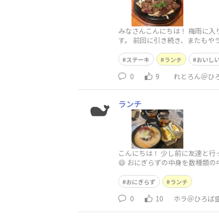
みなさんこんにちは！ 梅雨に
す。 前回に引き続き、またもや
注文してい
ステーキ
ランチ
おいし
0
9
れとろん＠ひ
ランチ
こんにちは！ 少し前に友達と行
😄 おにぎらずの中身を数種類
かったで
おにぎらず
ランチ
0
10
ホラ＠ひろば