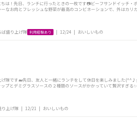
にちは！先日、ランチに行ったときの一枚です📷ビーフサンドイッチ・
シーなお肉とフレッシュな野菜が最高のコンビネーションで、外はカリ
至福のひとときで
ろば盛り上げ隊
|
12/24
|
おいしいもの
利用経験あり
げ隊です🐋先日、友人と一緒にランチをして休日を楽しみました(^^
ャップとデミグラスソースの２種類のソースがかかっていて贅沢すぎる✨
ースの好みは
盛り上げ隊
|
12/21
|
おいしいもの