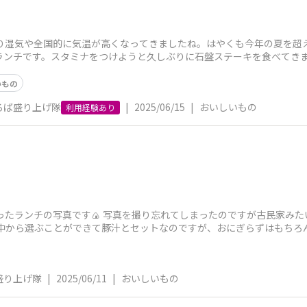
入り湿気や全国的に気温が高くなってきましたね。はやくも今年の夏を超
ランチです。スタミナをつけようと久しぶりに石盤ステーキを食べてきま
いもの
ろば盛り上げ隊
|
2025/06/15
|
おいしいもの
利用経験あり
ったランチの写真です🍙 写真を撮り忘れてしまったのですが古民家み
の中から選ぶことができて豚汁とセットなのですが、おにぎらずはもち
盛り上げ隊
|
2025/06/11
|
おいしいもの