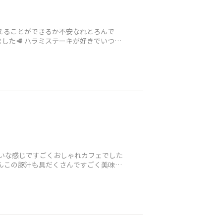
えることができるか不安なれとろんで
した🥩 ハラミステーキが好きでいつも
たいな感じですごくおしゃれカフェでした
ろんこの豚汁も具だくさんですごく美味し