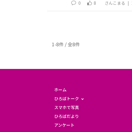
0
8
さんこまる
|
1-8件 / 全8件
ホーム
ひろばトーク
スマホで写真
ひろばだより
アンケート