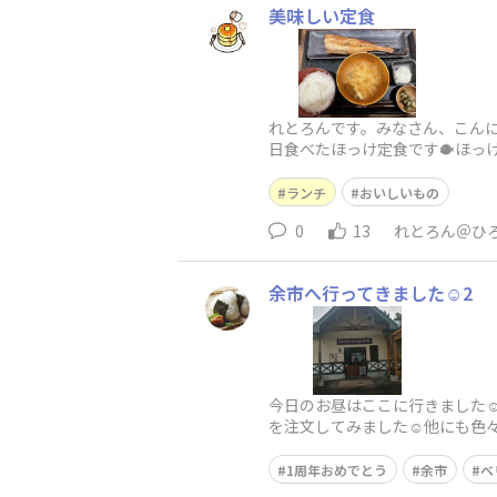
美味しい定食
れとろんです。みなさん、こん
日食べたほっけ定食です🐡ほっ
ったので、後日、また食べに行
ランチ
おいしいもの
0
13
れとろん＠ひ
余市へ行ってきました☺️2
今日のお昼はここに行きました☺️
を注文してみました☺️他にも色々
ゃがいも
1周年おめでとう
余市
ベ