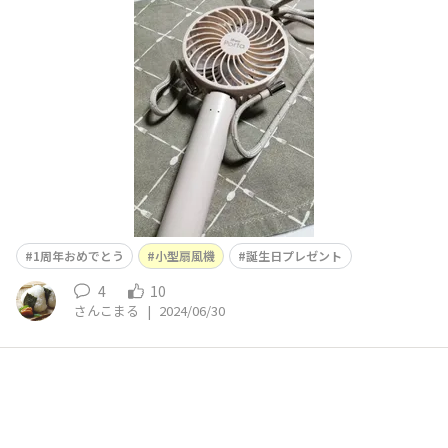
ただきました☺️この時期必須アイテムになりそうな折り畳
み式小型扇風機☺️
1周年おめでとう
小型扇風機
誕生日プレゼント
4
10
さんこまる
|
2024/06/30