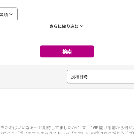
昇順
さらに絞り込む
検索
投稿日時
ャツが当たればいいなぁ～と期待してましたが(*´∇｀*)♥️ 開ける前か
ありがとうございます☺️ネックストラップです🙇‍♀️この度はありがとうござ