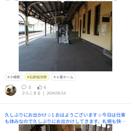
感だけは立派なものです懲りずに1枚📷ダンディなんだよ
なぁ～スターだからね～🙇‍♀️４番ホーム小樽は観光の街で
もあるので人は多いよね☺️もちろん海外勢も多いですホー
ム内から下駅構内から上小樽駅前今日はバスで行きます小
樽
小樽駅
石原裕次郎
４番ホーム
0
6
さんこまる
|
2024/05/10
久しぶりにお出かけ☺️1
おはようございます☺️今日は仕事
も休みなので久しぶりにお出かけしてきます。札幌も快晴
で(￣▽￣;)暑い💦💦💦今日はJR で余市までLet's Goです