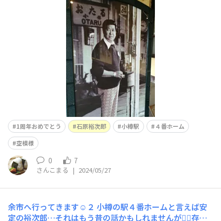
番ホーム🙇‍♀️空が黒い😭その後期待に応えるように雨😭小
樽駅
1周年おめでとう
石原裕次郎
小樽駅
４番ホーム
空模様
0
7
さんこまる
|
2024/05/27
余市へ行ってきます☺️２
小樽の駅４番ホームと言えば安
定の裕次郎…それはもう昔の話かもしれませんが🙇‍♀️存在