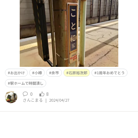
🙇‍♀️琴似駅から小樽行き快速エアポート☺️まずは琴似から
小樽まで☺️快速で琴似→手稲→小樽築港→南小樽→小樽や
はりGW もあり💦混んでますね😅久しぶ
お出かけ
小樽
余市
石原裕次郎
1周年おめでとう
駅ホームで時間潰し
0
8
さんこまる
|
2024/04/27