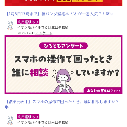
【1月5日17時まで】福パンダ壁紙🎍 どれが一番人気？！🐼✨
利用経験あり
イオンモバイルひろば北口事務局
2025-12-19
アンケート
【結果発表中】スマホの操作で困ったとき、誰に相談しますか？
🗣️
利用経験あり
イオンモバイルひろば南口事務局