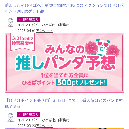
🌈ようこそひろばへ！新規登録限定🔰3つのアクションでひろばポ
イント300ptゲット🎁
利用経験あり
イオンモバイルひろば南口事務局
2026-04-01
アンケート
【ひろばポイント🎁企画】3月31日まで！1番人気はどのパンダ壁
紙？🐼🌸
利用経験あり
イオンモバイルひろば北口事務局
2026-03-23
アンケート