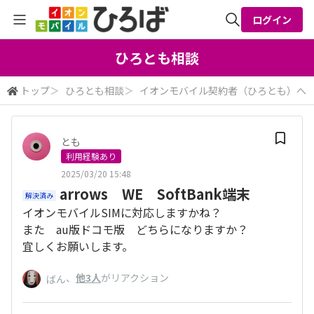
ログイン
全体検索
ひろとも相談
トップ
＞
ひろとも相談
＞
イオンモバイル契約者（ひろとも）へ
検索
とも
利用経験あり
2025/03/20 15:48
arrows WE SoftBank端末
解決済み
イオンモバイルSIMに対応しますかね？
また au版ドコモ版 どちらになりますか？
宜しくお願いします。
、
他3人
がリアクション
ばん