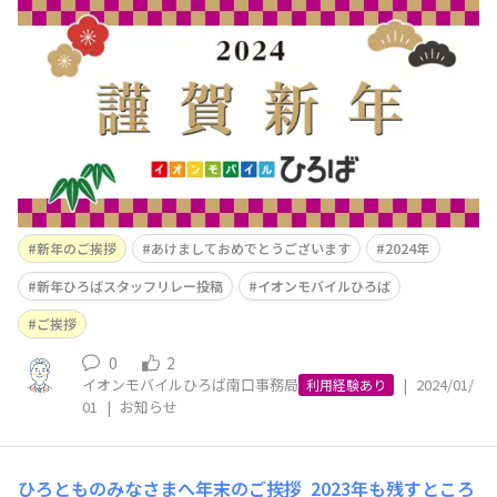
いの場としてよりよいコミュニティを目指してまいりま
す。 そして、今後、【ひろばトーク（ひろばスタッフか
ら）】にてひろばスタッフが 新年の抱負をリレー形式で
投稿させていただく予定
新年のご挨拶
あけましておめでとうございます
2024年
新年ひろばスタッフリレー投稿
イオンモバイルひろば
ご挨拶
0
2
イオンモバイルひろば南口事務局
|
2024/01/
利用経験あり
01
|
お知らせ
ひろとものみなさまへ年末のご挨拶
2023年も残すところ