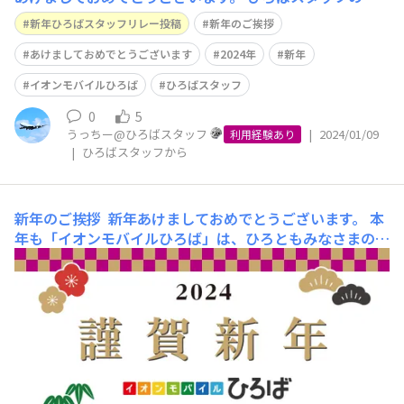
っちーです。 はじめに、１月１日に発生した能登半島地
新年ひろばスタッフリレー投稿
新年のご挨拶
震と津波により、被災されたみなさまに心からお見舞い申
し上げます。 現在も被災地では多くの方が不安な時を過
あけましておめでとうございます
2024年
新年
ごされていることと存じます。み
イオンモバイルひろば
ひろばスタッフ
0
5
うっちー@ひろばスタッフ
|
2024/01/09
利用経験あり
|
ひろばスタッフから
新年のご挨拶
新年あけましておめでとうございます。 本
年も「イオンモバイルひろば」は、ひろともみなさまの集
いの場としてよりよいコミュニティを目指してまいりま
す。 そして、今後、【ひろばトーク（ひろばスタッフか
ら）】にてひろばスタッフが 新年の抱負をリレー形式で
投稿させていただく予定