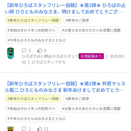
【新年ひろばスタッフリレー投稿】★第2弾★ ひろばの占
い師 ひろとものみなさま、明けましておめでとうござい
ます。 旧年中は格別のご厚情をたまわり、誠にありがと
新年ひろばスタッフリレー投稿
新年のご挨拶
うございました。 今回の年末年始は非常に曜日まわりに
恵まれており、カレンダーどおりでお仕事されているかた
年始はぜひイオンの初売りへ
お客さまのあたたかいお言葉に感謝
なら、12月27日から1月5日まで
今年もひろとものみなさまとともに
1
9
ひろばの占い師@ひろばスタッフ
|
2025/01/
利用経験あり
02
|
ひろばスタッフから
【新年ひろばスタッフリレー投稿】★第1弾★ 井原マッス
ル龍二 ひろとものみなさま 新年あけましておめでとうご
ざいます！ また、旧年中は、「イオンモバイル」ならび
新年ひろばスタッフリレー投稿
新年のご挨拶
に「イオンモバイルひろば」に格別のご厚情をたまわり、
誠にありがとうございました。 さて、新年の抱負はもう
年始はぜひイオンの初売りへ
お客さまのあたたかいお言葉に感謝
決まりになられましたでしょうか？
今年もひろとものみなさまとともに
1
11