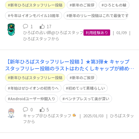
います🎍🗻🌞 旧年中は格別のご厚情をたまわり、誠にあ
新年ひろばスタッフリレー投稿
新年のご挨拶
ひろともの輪
りがとうございました。 私事で恐縮ですが、昨年春には
イオンに入社して20年が経ちました。 最近は、キャリア
今年はイオンモバイル10周年
新年のリレー投稿はこれで最後です
アップ↗️としても転職があたりまえ
1
17
ひろばの占い師@ひろばスタッフ
|
01/09
|
利用経験あり
ひろばスタッフから
【新年ひろばスタッフリレー投稿 】★第3弾★ キャップ
スタッフリレー投稿のラストはわたくしキャップが締め括
りさせていただきます。 新年あけましておめでとうござ
新年ひろばスタッフリレー投稿
新年のご挨拶
います。 昨年は、イオンモバイルひろばをご利用いただ
き、誠にありがとうございました。本年もひろとものみな
年始はぜひイオンの初売りへ
初めてって素晴らしい
さまにとって楽しめる企画や交流の
Androidユーザー仲間入り
ベンチプレスって奥が深い
0
5
キャップ＠ひろばスタッフ
|
2025/01/03
|
ひろばスタッ
フから