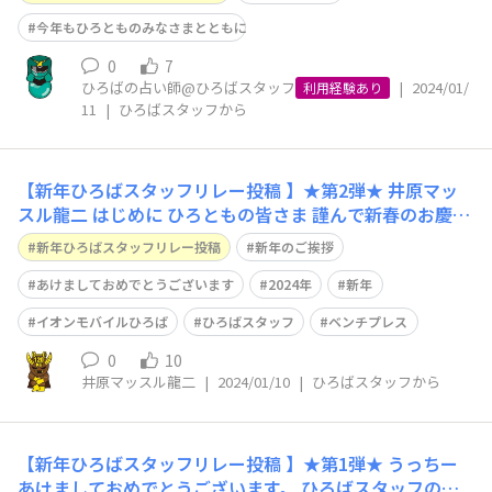
はやい復旧・復興をお祈り申し上げます。 あらためまし
て、ひろとものみなさま、明けましておめでとうございま
今年もひろとものみなさまとともに
す。 旧年中は格別のご厚情をたま
0
7
ひろばの占い師@ひろばスタッフ
|
2024/01/
利用経験あり
11
|
ひろばスタッフから
【新年ひろばスタッフリレー投稿 】★第2弾★ 井原マッ
スル龍二 はじめに ひろともの皆さま 謹んで新春のお慶び
を申し上げます。 この度の令和６年能登半島地震により
新年ひろばスタッフリレー投稿
新年のご挨拶
被害に遭われた皆さまには心よりお見舞い申し上げますと
ともに、1日も早い復旧・復興をお祈りいたします。 新年
あけましておめでとうございます
2024年
新年
のご挨拶 旧年中は、イオン
イオンモバイルひろば
ひろばスタッフ
ベンチプレス
0
10
井原マッスル龍二
|
2024/01/10
|
ひろばスタッフから
【新年ひろばスタッフリレー投稿 】★第1弾★ うっちー
あけましておめでとうございます。 ひろばスタッフのう