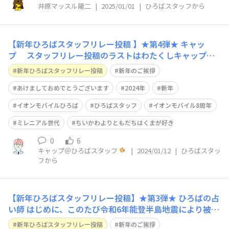
井原マッスル龍二
|
2025/01/01
|
ひろばスタッフから
【新年ひろばスタッフリレー投稿 】★第4弾★ キャッ
プ スタッフリレー投稿のラストはわたくしキャップが
締め括りさせていただきます。 このたびの能登半島地震
新年ひろばスタッフリレー投稿
新年のご挨拶
より被害を受けられました皆さまに、心よりお見舞い申し
上げます。 一日も早く復興がなされますことを心よりお
あけましておめでとうございます
2024年
新年
祈り申し上げます。 みなさま新年
イオンモバイルひろば
ひろばスタッフ
イオンモバイル8周年
ミレニアル世代
ちいかわよりともだちはくまが好き
0
6
キャップ＠ひろばスタッフ
|
2024/01/12
|
ひろばスタッ
フから
【新年ひろばスタッフリレー投稿】★第3弾★ ひろばの占
い師 はじめに、このたび令和6年能登半島地震により被災
されたみなさまに心よりお見舞い申し上げます。 一日も
新年ひろばスタッフリレー投稿
新年のご挨拶