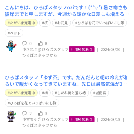
こんにちは、ひろばスタッフoziです！(*’▽’) 暑さ寒さも
彼岸までと申しますが、今週から暖かな日差しも増えるよ
うで、春の訪れを感じるようになりますね♪ ワタシは毎
ただいま充電中
桜
お花見
ひろばを花でいっぱいにし隊
年、通勤途中にある桜が徐々に咲いていく様子をみると、
今年も春がきたなぁ～と、少しほっこりした気持ちになり
ペット
ます(*‘∀‘) み
0
8
ゆきねぇ@ひろばスタッフ
|
2024/03/26
|
利用経験あり
ひろばスタッフから
ひろばスタッフ「ゆず茶」です。だんだんと朝の冷えが和
らいで暖かくなってきていますね。先日は最高気温が2
0℃を超えるところもあったそうで、桜の開花もいよいよ
ただいま充電中
梅
しだれ梅と落ち椿
城南宮
でしょうか。楽しみです♪ 毎年「そろそろ真冬の服装も
ちょっとな。春物のアイテム欲しいなあ」と思うのです
ひろばを花でいっぱいにし隊
が、「三寒四温」の言葉どおりに暖かい日が
2
3
ゆずちゃ＠ひろばスタッフ
|
2024/03/19
|
利用経験あり
ひろばスタッフから