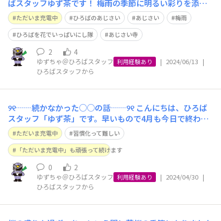
ばスタッフゆず茶です！ 梅雨の季節に明るい彩りを添え
てくれるあじさい。本当にいろいろな種類がありますよ
ただいま充電中
ひろばのあじさい
あじさい
梅雨
ね。先日「あじさいの名所」を調べて出かけてきました。
今まで見たことのない形のあじさいに出会ったので、思わ
ひろばを花でいっぱいにし隊
あじさい寺
ず写真を撮りました。 こんな細長い花房
2
4
ゆずちゃ＠ひろばスタッフ
|
2024/06/13
|
利用経験あり
ひろばスタッフから
୨୧┈┈続かなかった○○の話┈┈୨୧ こんにちは、ひろば
スタッフ「ゆず茶」です。早いもので4月も今日で終わ
り。 1年の3分の1が終わってしまったと思うと、結構な焦
ただいま充電中
習慣化って難しい
りを感じますね…🙄 さて今回は「習慣化って難しい💦」
のお話です。 みなさんは続かなかったことって何があり
「ただいま充電中」も頑張って続けます
ますか？ 私は結構いろいろあ
0
2
ゆずちゃ＠ひろばスタッフ
|
2024/04/30
|
利用経験あり
ひろばスタッフから