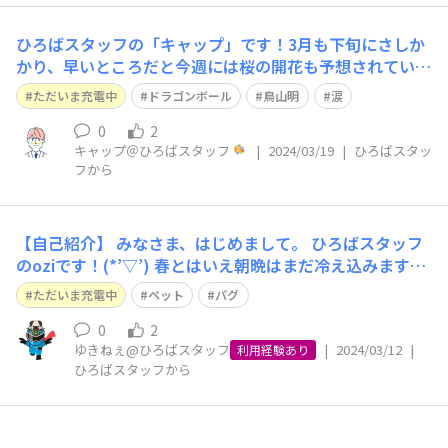
ひろばスタッフの「キャップ」です！3月も下旬にさしか
かり、早いところだと今週には桜の開花も予想されていた
りして、一層春の訪れを感じるのではないでしょうか。
ただいま充電中
ドラゴンボール
鳥山明
涙
突然ですが、みなさま最近涙した出来事はありますか？
嬉し涙、悲しい涙、笑いの涙、他いろいろあると思いま
0
2
キャップ＠ひろばスタッフ
|
2024/03/19
|
ひろばスタッ
す。私は先日の鳥山明氏の訃報を聞いて悲し
フから
【自己紹介】 みなさま、はじめまして。 ひろばスタッフ
のoziです！(*’▽’) 春とはいえ朝晩はまだ冷え込みます
ね。 突然ですが、ワタシは2歳オスのパグ(犬)と一緒に暮
ただいま充電中
ペット
パグ
らしています。 パグは、鼻ぺちゃでシワがあって愛嬌の
ある表情が特徴なのですが 暑さ寒さに弱いので、暖かな
0
2
ゆきねぇ@ひろばスタッフ
|
2024/03/12
|
春が待ち遠しいで
利用経験あり
ひろばスタッフから