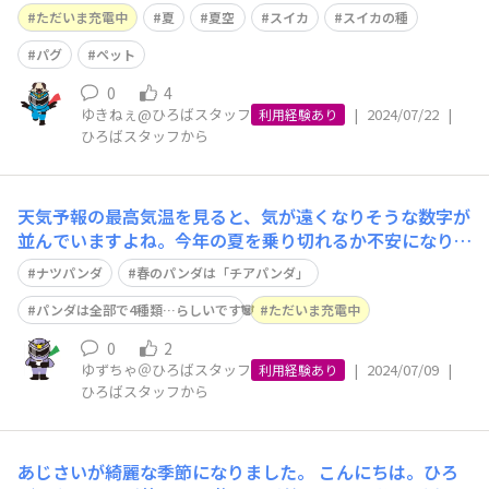
(*’▽’) 突然ですが、暑い日に食べるスイカは美味しいで
ただいま充電中
夏
夏空
スイカ
スイカの種
すね♪ 丸いスイカがたくさん店頭に並ぶと、今年も夏が
きたなぁ～と感じます(^o^)丿 我が家は、ワタシもパグさ
パグ
ペット
んもスイカが大好
0
4
ゆきねぇ@ひろばスタッフ
|
2024/07/22
|
利用経験あり
ひろばスタッフから
天気予報の最高気温を見ると、気が遠くなりそうな数字が
並んでいますよね。今年の夏を乗り切れるか不安になりな
がら、ミニ扇風機に向かって小さく「あ～」と言ってしま
ナツパンダ
春のパンダは「チアパンダ」
うこの頃…。みなさまいかがお過ごしでしょうか？ こん
にちは、ひろばスタッフゆず茶です。 先週末に近くのイ
パンダは全部で4種類…らしいです🐼
ただいま充電中
オンに行ったら「ナツパンダ」のペーパー
0
2
ゆずちゃ＠ひろばスタッフ
|
2024/07/09
|
利用経験あり
ひろばスタッフから
あじさいが綺麗な季節になりました。 こんにちは。ひろ