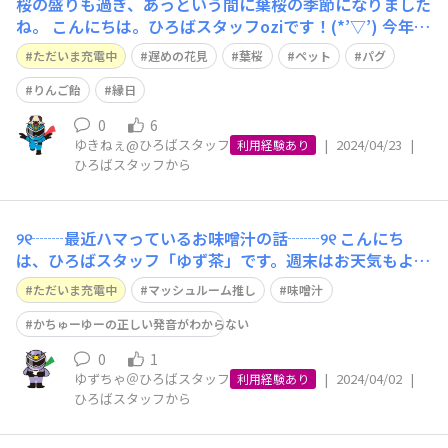
桜の盛りも過ぎ、あっという間に葉桜の季節になりました
ね。 こんにちは。ひろばスタッフoziです！(*’▽’) 今年は
花見に行くのが少し遅れてしまい、満開を逃してしまいま
ただいま充電中
遅めの花見
葉桜
ペット
パグ
したが、それでも春を感じることができ、やっぱりお花見
は毎年行きたいものだと感じました！ さて先日、出先の
りんご飴
縁日
商店街で「りんご飴」
0
6
ゆきねぇ@ひろばスタッフ
|
2024/04/23
|
利用経験あり
ひろばスタッフから
୨୧┈┈最近ハマっているお味噌汁の話┈┈୨୧ こんにち
は、ひろばスタッフ「ゆず茶」です。週末はお天気もよく
て油断してると日焼けしそうなくらいの日差しでしたね。
ただいま充電中
マッシュルーム推し
味噌汁
お花見に行かれた方も多かったのではないかと思います。
個人的には厚着しなくなる、それだけで何だか心もふわり
かちゅーゆーの正しい発音がわからない
と軽くなるようでウキウキします♪
0
1
ゆずちゃ＠ひろばスタッフ
|
2024/04/02
|
利用経験あり
ひろばスタッフから