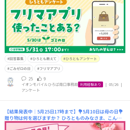
が心地よい初夏の季節になってきましたね🌿✨さて、みな
さまは5月30日が「ごみゼロの日」に定められていること
をご存じですか？🗑️💚「5（ご）3（み）0（ゼロ）」の語
呂合わせから生まれた記念日で、日ごろの暮らしの中でご
みを減らす工夫や、環境につ
回答募集
ひろとも教えて
ひろともアンケート
ごみゼロの日
フリマアプリ
25
9
イオンモバイルひろば南口事務局
|
05/26
|
利用経験あり
アンケート
【結果発表中｜5月25日17時まで】💐5月10日は母の日💐
贈り物は何を選びますか？
ひろとものみなさま、こんに
ちは！ゴールデンウィークはどのように過ごされました