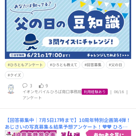
🌿✨6月といえば、もうすぐ「父の日」ですね👔✨今回
は、そんな父の日をもっと楽しめるよう、「父の日クイ
ズ」をご用意しました🎉✨ご自身の知識試しとしてはもち
ろん、ぜひご家族みなさまでワイワイお話ししながら、気
軽にチャ
ひろともアンケート
ひろとも教えて
回答募集
父の日
クイズ
3
9
イオンモバイルひろば南口事務局
|
06/16
|
利用経験あり
アンケート
【回答募集中｜7月5日17時まで】10周年特別企画第4弾！
あじさいの写真募集＆結果予想アンケート！💜💙
ひろと
ものみなさま、こんにちは！ひろば事務局です😊6月に入