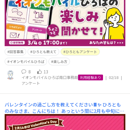
す✨😊おかげさまで、イオンモバイルはもうすぐ10周年と
いう大きな節目の1年を迎えようとしています🎉これまで
支えてくださったみなさまへ、ひろばスタッフ一同、心よ
り感謝の気持ちでいっぱいです。誠にあり
回答募集
ひろとも教えて
ひろともアンケート
イオンモバイルひろば
楽しみ方
8
13
イオンモバイルひろば南口事務局
|
02/18
|
利用経験あり
アンケート
バレンタインの過ごし方を教えてください🍫✨
ひろとも
のみなさま、こんにちは！ あっという間に2月も中旬にな
ってしまいましたね⛄️❄️この時期になると、街がバレンタ
インムードに包まれて、見ているだけで少しワクワクした