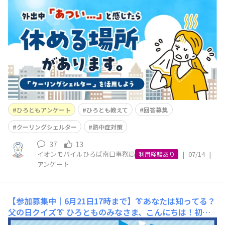
に暑くなっていく夏、熱中症対策はどんなことをしていま
すか？☀️💦こまめに水分をとる、日差しを避ける、できる
だけ外出を控える…。いろいろ工夫されている方も多いと
思います💡でも実際には、外出中に「ちょっとつらいか
も…」と感じる瞬間ってありますよね😢そんなときに大
ひろともアンケート
ひろとも教えて
回答募集
クーリングシェルター
熱中症対策
37
13
イオンモバイルひろば南口事務局
|
07/14
|
利用経験あり
アンケート
【参加募集中｜6月21日17時まで】👔あなたは知ってる？
父の日クイズ👔
ひろとものみなさま、こんにちは！初夏
らしい陽気が続いていますが、いかがお過ごしでしょうか