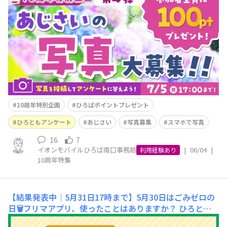
り、だんだん夏の暑さを感じる日が増えてきましたね☀️💦
最近は"梅雨らしさ"をあまり感じない日も多いですが、こ
の時期になるとやっぱり街のあちこちで見かけるのがあじ
さいですよね💜💙だんだんときれいに咲き始めるころでし
ょうか？💭昨年もたくさんのご投
10周年特別企画
ひろばポイントプレゼント
ひろともアンケート
あじさい
写真募集
スマホで写真
16
7
イオンモバイルひろば南口事務局
|
06/04
|
利用経験あり
10周年特集
【結果発表中｜5月31日17時まで】5月30日はごみゼロの
日🗑️フリマアプリ、使ったことはありますか？
ひろとも
のみなさま、こんにちは！5月も後半に入り、爽やかな風