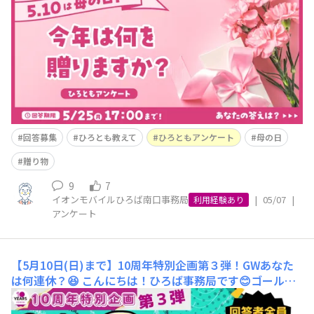
か？🎏✨今週末5月10日は母の日ということで、街中が色
鮮やかなカーネーションや感謝のメッセージで溢れてい
て、なんだか優しい気持ちになります💐お母さまへの感謝
の気持ちと一緒に、どんな贈り物を届けようか考える時間
は、贈る側にとっ
回答募集
ひろとも教えて
ひろともアンケート
母の日
贈り物
9
7
イオンモバイルひろば南口事務局
|
05/07
|
利用経験あり
アンケート
【5月10日(日)まで】10周年特別企画第３弾！GWあなた
は何連休？😆
こんにちは！ひろば事務局です😊ゴールデ
ンウィーク、もう始まっていますか？✨今日からお休みの
方もいらっしゃるのではないでしょうか🤭カレンダー通り