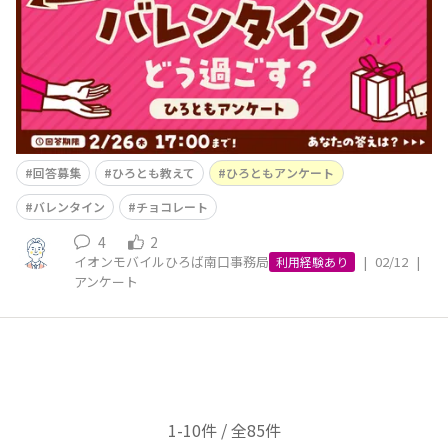
気持ちになります🍫チョコレートの甘い香りに誘われて、
ついつい自分用にも美味しそうな一品を探してしまいたく
なる季節です❣️
回答募集
ひろとも教えて
ひろともアンケート
バレンタイン
チョコレート
4
2
イオンモバイルひろば南口事務局
|
02/12
|
利用経験あり
アンケート
1-10件 / 全85件