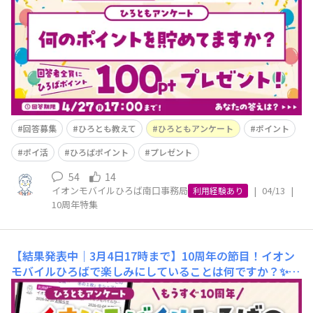
うご参加いただけましたか？ひろともさんは全国にいらっ
しゃるので、桜の見ごろが少しずつ違うのも楽しみのひと
つですよね🤭まだの方も、ぜひ「＃都道府県」をつけてご
参加お待ちしています😄
回答募集
ひろとも教えて
ひろともアンケート
ポイント
ポイ活
ひろばポイント
プレゼント
54
14
イオンモバイルひろば南口事務局
|
04/13
|
利用経験あり
10周年特集
【結果発表中｜3月4日17時まで】10周年の節目！イオン
モバイルひろばで楽しみにしていることは何ですか？✨
ひろとものみなさま、こんにちは！いつも「イオンモバイ
ルひろば」をご利用いただき、本当にありがとうございま