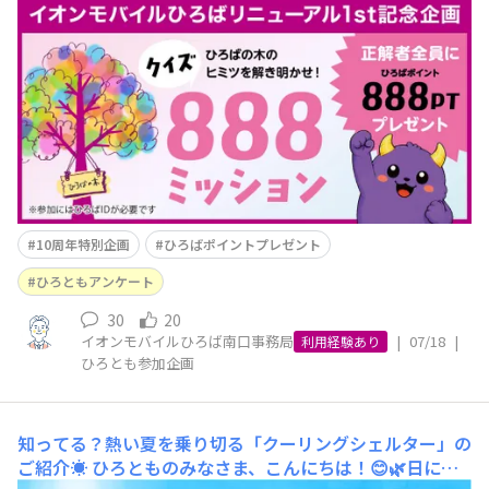
かせ！
こんにちは！イオンモバイルひろば事務局です🙌
イオンモバイル10周年を記念して、現在イオンモバイル
ショップでは「謎解きイベント」を開催中です！🕵️✨みな
さまは、もうチャレンジしましたか？😊🌳そして、イオン
モバイルひろばも、令和8年8月8日にリニューアル1周年
を迎えます🎉✨「8」が3つ並ぶ特別な記念日に
10周年特別企画
ひろばポイントプレゼント
ひろともアンケート
30
20
イオンモバイルひろば南口事務局
|
07/18
|
利用経験あり
ひろとも参加企画
知ってる？熱い夏を乗り切る「クーリングシェルター」の
ご紹介☀️
ひろとものみなさま、こんにちは！😊🌿日に日