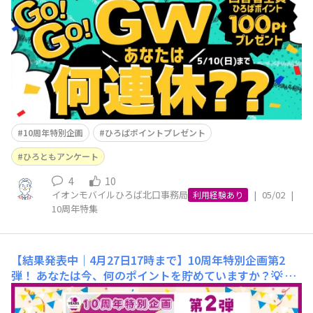
の方も、長めにお休みの方もいらっしゃいますよね😊そ
してGWもお仕事のみなさん、本当におつかれさまで
す…！🙏✨そこで今回は、10周年特別企画の第3弾として
気軽に
10周年特別企画
ひろばポイントプレゼント
ひろともアンケート
4
10
イオンモバイルひろば北口事務局
|
05/02
|
利用経験あり
10周年特集
【結果発表中｜4月27日17時まで】10周年特別企画第2
弾！ あなたは今、何のポイントを貯めていますか？💡
🎉
10周年特別企画第2弾、はじまります 🎉ひろとものみな
さま、こんにちは😊現在開催中の桜マップ企画🌸には、も