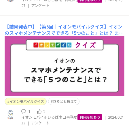
27
|
アンケート
【結果発表中】【第5回｜イオンモバイルクイズ】イオン
のスマホメンテナンスでできる「5つのこと」とは？
まず
は前回のクイズの正解を発表！ 【前回の問題】ひろとも
のみなさまがスマホを選ぶ際に最も重視するポイントは？
①価格 ②バッテリーの持ち ③カメラ機能 ④デザイン​
正解は「価格」でした！自分が許容できる価格帯の中で
性能を比べて決めるというご意見があり、スペックを重視
しつつも最終的
イオンモバイルクイズ
ひろとも教えて
1
2
イオンモバイルひろば南口事務局
|
2024/02/
利用経験あり
13
|
アンケート