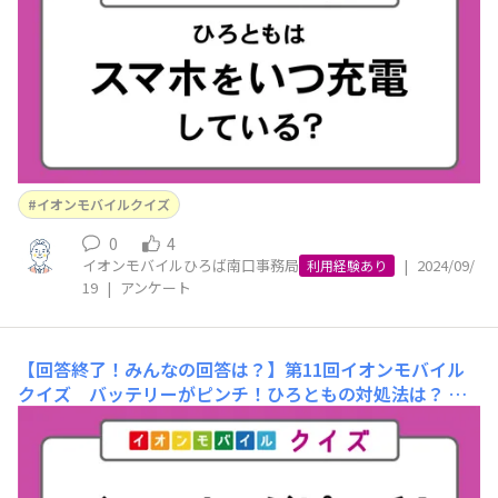
しょう？」①モバイルバッテリーを常備している ②コン
ビニのバッテリーシェアリングサービスを利用 ③充電が
できるカフェなどの施設に入る ④何もしない、諦め
る 正解は「①モ
イオンモバイルクイズ
0
4
イオンモバイルひろば南口事務局
|
2024/09/
利用経験あり
19
|
アンケート
【回答終了！みんなの回答は？】第11回イオンモバイル
クイズ バッテリーがピンチ！ひろともの対処法は？
ま
ずは、前回のクイズの正解を発表！ 【前回の問題】「イ
オンモバイルのシェアプランは、最大何人でデータ容量を
わけあえるでしょうか？」①3人 ②5人 ③8人 ④10
人 正解は「③8人」でした！ みなさまは正解することが