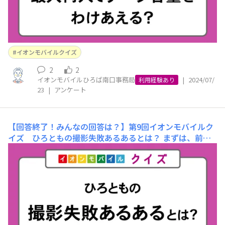
イオンモバイルクイズ
2
2
イオンモバイルひろば南口事務局
|
2024/07/
利用経験あり
23
|
アンケート
【回答終了！みんなの回答は？】第9回イオンモバイルク
イズ ひろともの撮影失敗あるあるとは？
まずは、前回
のクイズの正解を発表！ 【前回の問題】「ひろともが選
択しているかけ放題、どのプランに最も多く票が集まった
でしょうか？」①フルかけ放題 ②10分かけ放題 ③5分
かけ放題 ④かけ放題は利用していない 正解は④「かけ
放題は利用していない」でした！ みなさまは正解す