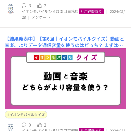
3
2
イオンモバイルひろば南口事務局
|
2024/05/
利用経験あり
28
|
アンケート
【結果発表中】【第6回｜イオンモバイルクイズ】動画と
音楽、よりデータ通信容量を使うのはどっち？
まずは前
回のクイズの正解を発表！ 【前回の問題】「イオンのス
マホメンテナンスでできる〝5つのこと〟とは何でしょ
う？」①料金さいてき ②料金すてき ③料金かいてき
正解は①「料金さいてき」でした！正答率は、なんと10
0％！ みなさまご参加ありがとうございました。 今回の
イオンモバイルクイズ
0
2
イオンモバイルひろば南口事務局
|
2024/03/
利用経験あり