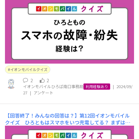
は、前回のクイズの正解を発表！ 【前回の問題】「ひろ
ともはいつスマホを充電しているでしょうか？」①日中家
にいるとき ②オフィスなど家以外の場所で ③寝ると
き ④決まった時間はなく気づいたとき ⑤その他 正解
は「③寝るとき」でした！ みなさまは正解することがで
きました
イオンモバイルクイズ
2
2
イオンモバイルひろば南口事務局
|
2024/09/
利用経験あり
27
|
アンケート
【回答終了！みんなの回答は？】第12回イオンモバイル
クイズ ひろともはスマホをいつ充電してる？
まずは、
前回のクイズの正解を発表！ 【前回の問題】「バッテリ
ー残量がピンチな時、ひろともがしている対処法はなんで