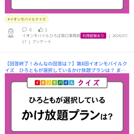
イオンモバイルクイズ
0
1
イオンモバイルひろば南口事務局
|
2024/07/
利用経験あり
17
|
アンケート
【回答終了！みんなの回答は？】第8回イオンモバイルク
イズ ひろともが選択しているかけ放題プランは？
まず
は前回のクイズの正解を発表！ 【前回の問題】「スマホ
のカメラで、背景をぼかして被写体を際立たせる撮影モー
ドは何と呼ばれているでしょうか？」①パノラマモード
②ポートレートモード ③ナイトモード ④マクロモー
ド 正解は②「ポートレートモード」でした！ みなさまは
正解す