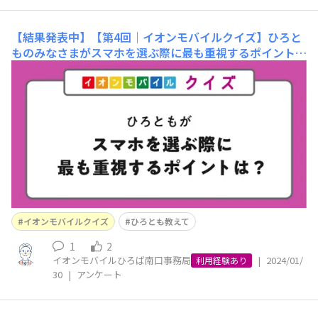
【結果発表中】【第4回｜イオンモバイルクイズ】ひろと
ものみなさまがスマホを選ぶ際に最も重視するポイント
は？
まずは前回のクイズの正解を発表します！ 前回の問
題 正解は…「NTTドコモ回線」でした！結果としてはNT
Tドコモ回線が67%、au回線が17％ 両方使用している
方が16%となりました！ 回答されたみなさまのお声では
住んでいる地域での繋がりやすさを考慮し選択されている
方が
イオンモバイルクイズ
ひろとも教えて
1
2
イオンモバイルひろば南口事務局
|
2024/01/
利用経験あり
30
|
アンケート