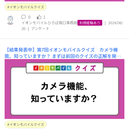
イオンモバイルクイズ
0
1
イオンモバイルひろば南口事務局
|
2024/06/
利用経験あり
20
|
アンケート
【結果発表中】第7回イオンモバイルクイズ カメラ機
能、知っていますか？
まずは前回のクイズの正解を発
表！ 【前回の問題】「動画と音楽、それぞれ同じ長さの
場合、よりデータ通信容量を使うのはどっち？」①動画
②音楽 正解は①「動画」でした！今回は比較的簡単なク
イズだったと思います！みなさまは正解することができま
したか？ 今回のクイズ
イオンモバイルクイズ