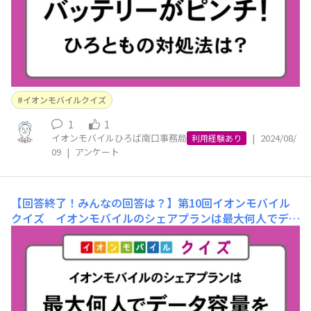
できましたか？ 今回のクイズを出題
イオンモバイルクイズ
1
1
イオンモバイルひろば南口事務局
|
2024/08/
利用経験あり
09
|
アンケート
【回答終了！みんなの回答は？】第10回イオンモバイル
クイズ イオンモバイルのシェアプランは最大何人でデー
タ容量をわけあえるでしょうか？
まずは前回のクイズの
正解を発表！ 【前回の問題】「ひろともの撮影失敗ある
ある、どの回答に最も多く票が集まったでしょうか？」①
手ブレ ②指が写る ③ピントが合っていない ④暗い
⑤被写体の配置が微妙 正解は「⑤被写体の配置が微妙」
でした！ みなさまは正解することができまし