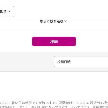
昇順
さらに絞り込む
検索
投稿日時
す🙇‍♀️暑い日は苦手ですが腕はすでに通勤焼けしてます☺️ 最近出る
ます🙇‍♀️理由としては1、髪が邪魔になってきた2、汚れてきた3、全体