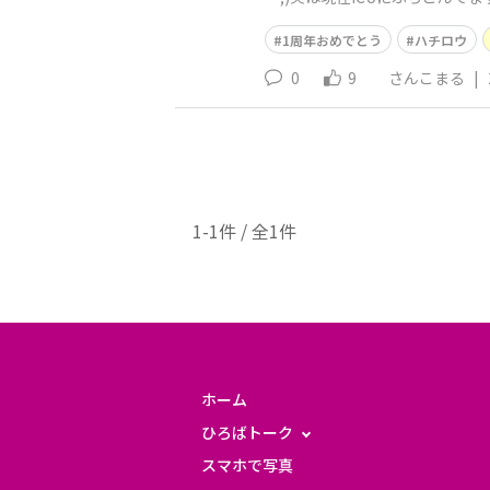
ずつ手を
1周年おめでとう
ハチロウ
0
9
さんこまる
|
1-1件 / 全1件
ホーム
ひろばトーク
スマホで写真