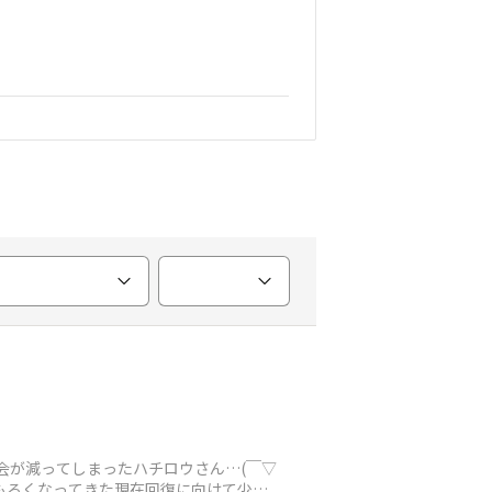
機会が減ってしまったハチロウさん…(￣▽
的にもろくなってきた現在回復に向けて少し