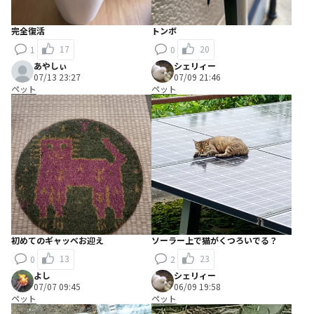
完全復活
トンボ
17
20
1
0
あやしぃ
シェリィー
07/13 23:27
07/09 21:46
ペット
ペット
初めてのギャッベお迎え
ソーラー上で猫がくつろいでる？
13
23
0
2
よし
シェリィー
07/07 09:45
06/09 19:58
ペット
ペット