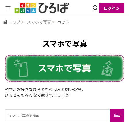
ログイン
トップ
＞
スマホで写真
＞
ペット
全体検索
スマホで写真
検索
動物がお好きなひろともの和みと憩いの場。
ひろとものみんなで癒されましょう！