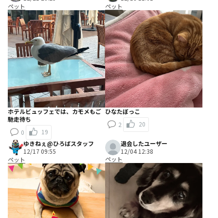
ペット
ペット
ホテルビュッフェでは、カモメもご
ひなたぼっこ
馳走待ち
20
2
19
0
ゆきねぇ@ひろばスタッフ
退会したユーザー
12/17 09:55
12/04 12:38
ペット
ペット