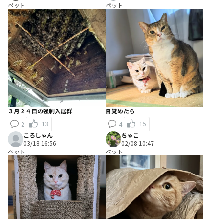
ペット
ペット
３月２４日の強制入居群
目覚めたら
13
15
2
4
ころしゃん
ちゃこ
03/18 16:56
02/08 10:47
ペット
ペット