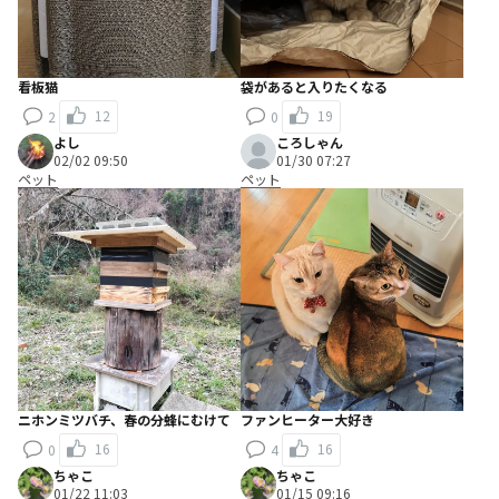
看板猫
袋があると入りたくなる
12
19
2
0
よし
ころしゃん
02/02 09:50
01/30 07:27
ペット
ペット
ニホンミツバチ、春の分蜂にむけて
ファンヒーター大好き
16
16
0
4
ちゃこ
ちゃこ
01/22 11:03
01/15 09:16