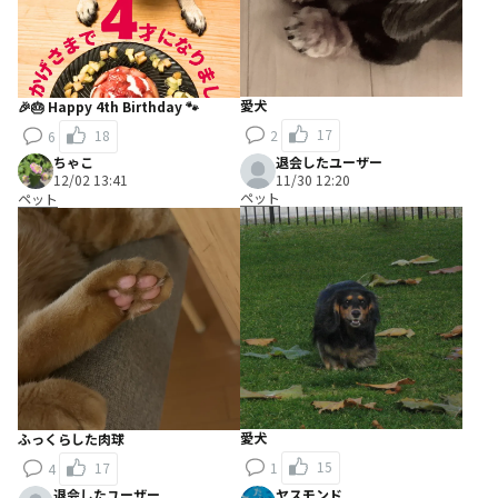
愛犬
🎉🎂 Happy 4th Birthday 🐾
17
18
2
6
ちゃこ
退会したユーザー
12/02 13:41
11/30 12:20
ペット
ペット
愛犬
ふっくらした肉球
15
17
1
4
退会したユーザー
ヤスモンド