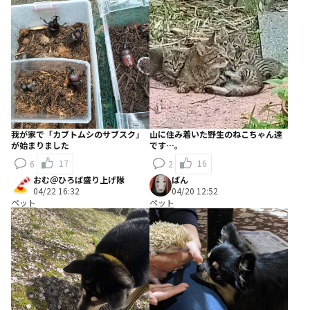
我が家で「カブトムシのサブスク」
山に住み着いた野生のねこちゃん達
が始まりました
です…。
17
16
6
2
おむ＠ひろば盛り上げ隊
ばん
04/22 16:32
04/20 12:52
ペット
ペット