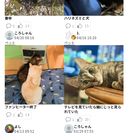
春🌸
ハリネズミと犬
13
15
0
1
ころしゃん
1.
04/20 08:16
04/16 10:20
ペット
ペット
ファンヒーター終了
テレビを見ていたら猫にじっと見ら
れていた
14
2
20
1
よし
ころしゃん
04/13 09:52
03/29 07:55