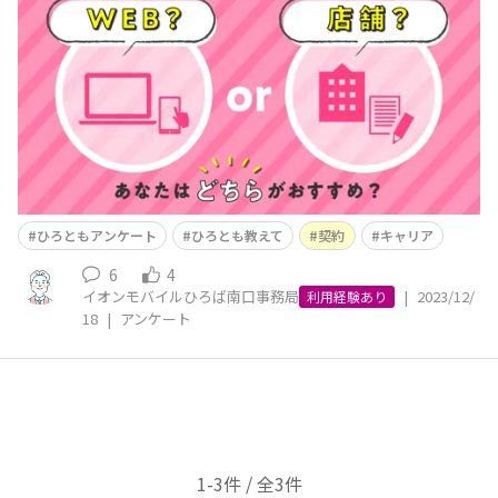
まはイオンモバイルをどこで申込みましたか？ 今やわた
したちの日常に欠かせないスマホ、 そのスマホを最大限
活用するには、自分に合った機種・プランを見つけること
が重要ですよね。 ですが、いざ申込
ひろともアンケート
ひろとも教えて
契約
キャリア
6
4
イオンモバイルひろば南口事務局
|
2023/12/
利用経験あり
18
|
アンケート
1-3件 / 全3件