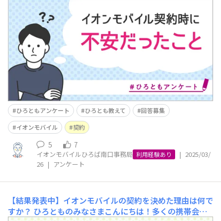
オンモバイルをご利用いただき、ありがとうございます！
みなさまは、イオンモバイルの契約時に何か不安な点はあ
りましたか？携帯キャリアの契約時には、「データ通信量
は足りるか」「毎月の料金はどれくらいか」「困った時の
サポートはあるのか」などなど、さまざまな不安がありま
す
ひろともアンケート
ひろとも教えて
回答募集
イオンモバイル
契約
5
7
イオンモバイルひろば南口事務局
|
2025/03/
利用経験あり
26
|
アンケート
【結果発表中】イオンモバイルの契約を決めた理由は何で
すか？
ひろとものみなさまこんにちは！多くの携帯会社