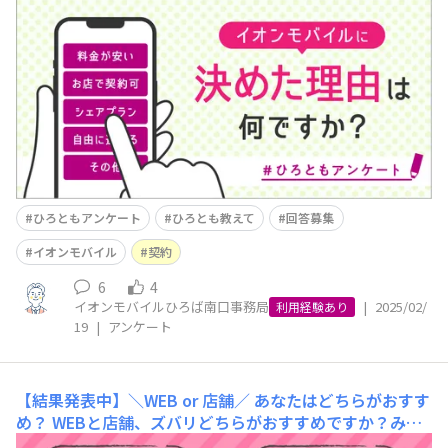
がある中、みなさまはなぜイオンモバイルを選ばれたので
しょうか？📱携帯電話の契約を行う際には、料金やプラン
内容、契約のしやすさなど、多くの要素が影響しますよ
ね！「通信費を節約したい！」「家族やパートナーとお得
に利用したい！」という思いがあり、安い料金プランや
ひろともアンケート
ひろとも教えて
回答募集
イオンモバイル
契約
6
4
イオンモバイルひろば南口事務局
|
2025/02/
利用経験あり
19
|
アンケート
【結果発表中】＼WEB or 店舗／ あなたはどちらがおすす
め？
WEBと店舗、ズバリどちらがおすすめですか？みな
さまの投票をお待ちしております。 こんにちは！ みなさ