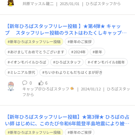
井原マッスル龍二
|
2025/01/01
|
ひろばスタッフから
【新年ひろばスタッフリレー投稿 】★第4弾★ キャッ
プ スタッフリレー投稿のラストはわたくしキャップが
締め括りさせていただきます。 このたびの能登半島地震
新年ひろばスタッフリレー投稿
新年のご挨拶
より被害を受けられました皆さまに、心よりお見舞い申し
上げます。 一日も早く復興がなされますことを心よりお
あけましておめでとうございます
2024年
新年
祈り申し上げます。 みなさま新年
イオンモバイルひろば
ひろばスタッフ
イオンモバイル8周年
ミレニアル世代
ちいかわよりともだちはくまが好き
0
6
キャップ＠ひろばスタッフ
|
2024/01/12
|
ひろばスタッ
フから
【新年ひろばスタッフリレー投稿】★第3弾★ ひろばの占
い師 はじめに、このたび令和6年能登半島地震により被災
されたみなさまに心よりお見舞い申し上げます。 一日も
新年ひろばスタッフリレー投稿
新年のご挨拶