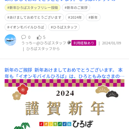
っちーです。 はじめに、１月１日に発生した能登半島地
新年ひろばスタッフリレー投稿
新年のご挨拶
震と津波により、被災されたみなさまに心からお見舞い申
し上げます。 現在も被災地では多くの方が不安な時を過
あけましておめでとうございます
2024年
新年
ごされていることと存じます。み
イオンモバイルひろば
ひろばスタッフ
0
5
うっちー@ひろばスタッフ
|
2024/01/09
利用経験あり
|
ひろばスタッフから
新年のご挨拶
新年あけましておめでとうございます。 本
年も「イオンモバイルひろば」は、ひろともみなさまの集
いの場としてよりよいコミュニティを目指してまいりま
す。 そして、今後、【ひろばトーク（ひろばスタッフか
ら）】にてひろばスタッフが 新年の抱負をリレー形式で
投稿させていただく予定