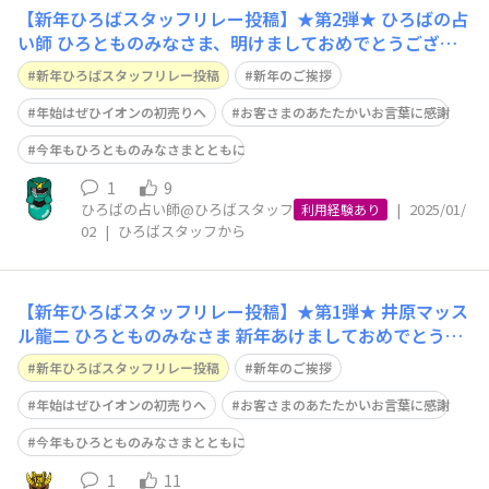
【新年ひろばスタッフリレー投稿】★第2弾★ ひろばの占
い師 ひろとものみなさま、明けましておめでとうござい
ます。 旧年中は格別のご厚情をたまわり、誠にありがと
新年ひろばスタッフリレー投稿
新年のご挨拶
うございました。 今回の年末年始は非常に曜日まわりに
恵まれており、カレンダーどおりでお仕事されているかた
年始はぜひイオンの初売りへ
お客さまのあたたかいお言葉に感謝
なら、12月27日から1月5日まで
今年もひろとものみなさまとともに
1
9
ひろばの占い師@ひろばスタッフ
|
2025/01/
利用経験あり
02
|
ひろばスタッフから
【新年ひろばスタッフリレー投稿】★第1弾★ 井原マッス
ル龍二 ひろとものみなさま 新年あけましておめでとうご
ざいます！ また、旧年中は、「イオンモバイル」ならび
新年ひろばスタッフリレー投稿
新年のご挨拶
に「イオンモバイルひろば」に格別のご厚情をたまわり、
誠にありがとうございました。 さて、新年の抱負はもう
年始はぜひイオンの初売りへ
お客さまのあたたかいお言葉に感謝
決まりになられましたでしょうか？
今年もひろとものみなさまとともに
1
11