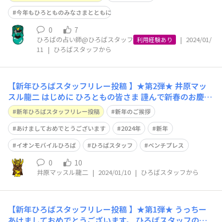
はやい復旧・復興をお祈り申し上げます。 あらためまし
て、ひろとものみなさま、明けましておめでとうございま
今年もひろとものみなさまとともに
す。 旧年中は格別のご厚情をたま
0
7
ひろばの占い師@ひろばスタッフ
|
2024/01/
利用経験あり
11
|
ひろばスタッフから
【新年ひろばスタッフリレー投稿 】★第2弾★ 井原マッ
スル龍二 はじめに ひろともの皆さま 謹んで新春のお慶び
を申し上げます。 この度の令和６年能登半島地震により
新年ひろばスタッフリレー投稿
新年のご挨拶
被害に遭われた皆さまには心よりお見舞い申し上げますと
ともに、1日も早い復旧・復興をお祈りいたします。 新年
あけましておめでとうございます
2024年
新年
のご挨拶 旧年中は、イオン
イオンモバイルひろば
ひろばスタッフ
ベンチプレス
0
10
井原マッスル龍二
|
2024/01/10
|
ひろばスタッフから
【新年ひろばスタッフリレー投稿 】★第1弾★ うっちー
あけましておめでとうございます。 ひろばスタッフのう