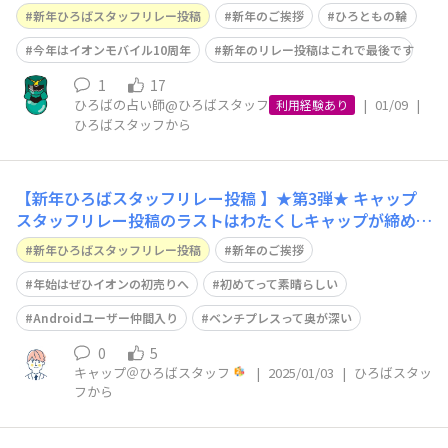
います🎍🗻🌞 旧年中は格別のご厚情をたまわり、誠にあ
新年ひろばスタッフリレー投稿
新年のご挨拶
ひろともの輪
りがとうございました。 私事で恐縮ですが、昨年春には
イオンに入社して20年が経ちました。 最近は、キャリア
今年はイオンモバイル10周年
新年のリレー投稿はこれで最後です
アップ↗️としても転職があたりまえ
1
17
ひろばの占い師@ひろばスタッフ
|
01/09
|
利用経験あり
ひろばスタッフから
【新年ひろばスタッフリレー投稿 】★第3弾★ キャップ
スタッフリレー投稿のラストはわたくしキャップが締め括
りさせていただきます。 新年あけましておめでとうござ
新年ひろばスタッフリレー投稿
新年のご挨拶
います。 昨年は、イオンモバイルひろばをご利用いただ
き、誠にありがとうございました。本年もひろとものみな
年始はぜひイオンの初売りへ
初めてって素晴らしい
さまにとって楽しめる企画や交流の
Androidユーザー仲間入り
ベンチプレスって奥が深い
0
5
キャップ＠ひろばスタッフ
|
2025/01/03
|
ひろばスタッ
フから