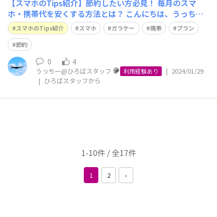
【スマホのTips紹介】節約したい方必見！ 毎月のスマ
ホ・携帯代を安くする方法とは？ こんにちは、うっちー
です！ 今回は、スマホ・携帯代を賢く節約する秘訣につ
スマホのTips紹介
スマホ
ガラケー
携帯
プラン
いてご紹介します。 ひろとものみなさまは毎月どれぐら
いの利用料金を支払っていますか？ 「月々の出費をもう
節約
少し減らせたら嬉しいな…」 と
0
4
うっちー@ひろばスタッフ
|
2024/01/29
利用経験あり
|
ひろばスタッフから
1-10件 / 全17件
1
2
›