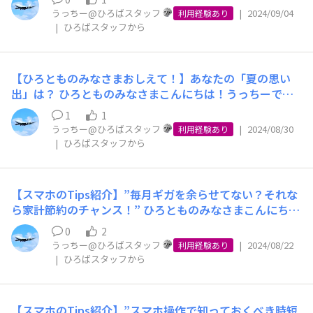
たも多かったのではないでしょうか。 被害に遭われまし
ときには、お客さまが「通話」の話をされているのか、
の方法があります。 次に、フリック入力をより快適にす
ている際に不審な連絡や怪しいリンクに遭遇したことはあ
「広島府中」（広島県）、「ライカム」（沖縄県）は、私
うっちー@ひろばスタッフ
|
2024/09/04
たみなさまに、心よりお見舞い申し上げます。 通信サー
利用経験あり
「通信」の話をされているのか、をまず把握することが極
る設定変更方法をご紹介します！ それは、キーボードの
りませんか？ わたくしうっちーは、SMS上で「お客様が
たちイオンモバイルが営業しているお店なのです。 アッ
|
ひろばスタッフから
ビスを提供している私たちイオンモバイルも、こうした災
めて重要です。 さらに「通信」の場合、それは「モバイ
「片手用モード」を活用することです。 片手用モードと
不在のためお荷物を持ち帰りました」といった文言とリン
プル製品の正規販売代理店ですので、みためにわかるのは
害時は当然災害対応を優先する体制になります。 とはい
ル通信」なのか「Wi-Fi」なのか。 「モバイル通信」であ
は、キーボードを片側に寄せることで指が届きやすくなる
クが載ったメッセージを受け取り、うっかり詐欺リンクを
「NEWCOM」という看板くらい。あとは、アップルおな
え、私たちの通信は大手通信会社から設備を借りて提供し
れば、「通信サービス」側の問題なのか「端末」側の問題
という機能です。 iPhoneの場合は、言語キーを長押しし
クリックしそうになったことがあります💦 そんなスマホ
じみの洗練された高級感のある白いイメージですので、と
ていますので、お客さまへの通信に関する情報発信は、大
【ひろとものみなさまおしえて！】あなたの「夏の思い
なのか。 あるいは「Wi-Fi」であれば、ご自宅なのか、お
てキーボードを左右どちらかに寄せることができます。 A
詐欺ですが、最近では詐欺の手法が巧妙化しているんで
てもイオンのお店には見えません。 しかし、たしかにイ
手通信会社の発表を受けて更新させていただいています。
出」は？ ひろとものみなさまこんにちは！うっちーで
出かけ先のお話なのか。 お客さまにとっては「つながら
ndroidでは、「あa」を長押しすると表示される片手用モ
す。 その方法としては、メールやSMSを使った ・フィッ
オンのお店で、たしかにアップルの正規販売代理店ですの
ですから、私たち自身が直接災害対応に奔走することはあ
す！ 8月もいよいよ明日で最終日となりますね。 みなさ
ない」という強烈にご不安でご不便な記憶が残っている一
ードのアイコンへ指をスライドさせることで設定が可能で
シング詐欺 ・スミッシング詐欺 ・当選詐欺 など様々なも
1
1
で、そういう意味では、通信事業者としてはiPhoneを取
りませんが、通信に限らずこうしたインフラサービスは、
まは今年の夏をどのように過ごされましたか？ ・海 ・山
方で、私たちはまずその事象を切り分けるという課題に直
す！ みなさまが実践しているフリック入力のテクニック
うっちー@ひろばスタッフ
|
2024/08/30
のがあります。 そのため、近年では年齢に関係なく騙さ
利用経験あり
扱っていませんが、通信事業者以上にしっかりとiPhone
強風や大雨のなかで常に危険の有無を確認しながら、設備
・花火大会 ・海水浴 ・バーベキュー などなど、さまざま
面するために、お話が噛み合わずにご不快なお思いをさせ
|
ひろばスタッフから
などがありましたら、ぜひコメントにて教えてください
れてしまう人が増えているんです。 そこで、今回はスマ
を取扱っている、と言えるのかもしれません。 毎年、新
の維持・復旧に尽力いただいているみなさまがいらっしゃ
なアクティビティを通して素敵な思い出を残された方が多
てしまうという申し訳ないケースもたびたび発生していま
ね！ フリック入力をマスターして、スマホでの文字入力
ホを使った詐欺の一般的な手口と、その対処法をご紹介し
型iPhoneの発売日には、イオンモバイルのスタッフが眠
るからこそ成り立つビジネスですので、本当に心から尊敬
くいらっしゃるかと思います☺️ そこで、今回のひろとも
す。 そこで私の場合（多くのスタッフもそうだと思いま
をより快適にしましょう！✨
ます！ まずは、スマホを使った詐欺の手口をご紹介！ ①
い目をこすりながら早起きし、とある「NEWCOM」店舗
と感謝の念に堪えません。 正直、まだまだ私たちの通信
の声募集では、みなさまの記憶の中にある「夏の思い出エ
すが）、テキストや会話だけで説明をするときには、必ず
ワンクリック詐欺 リンクをクリックしただけで強制的に
【スマホのTips紹介】”毎月ギガを余らせてない？それな
で新型iPhoneを購入。開封の喜び・・・は後回しに、SI
に関する発信よりも、NTTドコモ社やKDDI社の発表やお
ピソード」を募集します！ 今年の夏だけでなく、これま
「アイコン」の状態を確認するようにしています。 はじ
入会したことにされ、入会金や退会金を要求される詐欺。
ら家計節約のチャンス！” ひろとものみなさまこんにち
Mカードを挿入、APN構成プロファイルをインストールし
知らせを確認いただいているかたが多い、あるいはその方
での夏を思い起こしながらコメント欄で思い出を共有して
めに「Wi-Fiアイコン」（扇形の波紋のようなマーク）が
②フィッシング詐欺 犯人が有名企業を装ってメールやSM
は！うっちーです。 みなさまは、自分が毎月どのくらい
て検証しています。 本日も、現地で実際に検証を終えた
がより速報性が高いのかもしれません。 それでも私たち
いただけると嬉しいです！ うっちーは小学生の頃、毎年
0
2
出ているかどうか、出ている場合は、その波紋の数や色合
Sを送信し、IDやパスワードなどのログイン情報を盗みと
のデータ通信量（ギガ）を使っているか把握されています
担当者から連絡を待って、本社で検証結果を配信しまし
は、通信サービスというお客さまの生活に不可欠なサービ
うっちー@ひろばスタッフ
|
2024/08/22
祖父母の家で採れた大量のスイカを使って、家族みんなで
利用経験あり
いを確認して、Wi-Fiが原因かどうか（…電波が弱いと1～
る詐欺。 ③スミッシング詐欺 SMSを利用したフィッシン
か？ スマホで動画を視聴したりSNSを利用したりすると
た。 ところで最近は、新型iPhoneが高額化しており、iP
|
ひろばスタッフから
スを提供している以上、公式ホームページで状況をお知ら
スイカ割りを楽しんでいました🍉 今でもスイカを見るた
2本がグレーになったり、接続しようとしている状態だと
グ詐欺。宅配業者を装った犯人が再配達のお知らせを装
「いつの間にかデータ通信量を使いすぎていた…！」とい
honeファンのみなさまにとってはお財布に厳しい状況が
せすることによって、不安になられているお客さまにひと
びに思い出す、大好きな祖父母との大切な思い出です。
「？」がついていたりします。この状態ではモバイル通信
い、不正なリンクを送るパターンが多い。 ④当選詐欺 嘘
う経験のある方もいらっしゃるのではないでしょうか？
続いていますが、イオンモバイルにとっても他人事ではあ
つでも多くの情報をお届けすることが重要であり、また、
みなさまの夏の思い出エピソードもお待ちしておりますの
よりWi-Fi接続が優先されるため、通信が不安定になって
の当選を知らせ、利用者から個人情報を騙し取ろうとする
反対に、「あまりデータ通信量を使わないから、毎月余っ
りません。 もっとも安いiPhone 16でも12万4800円～、
その重い責任があると考えています。 私たちの場合、と
で、ぜひコメントで教えてくださいね！ みなさまからの
【スマホのTips紹介】”スマホ操作で知っておくべき時短