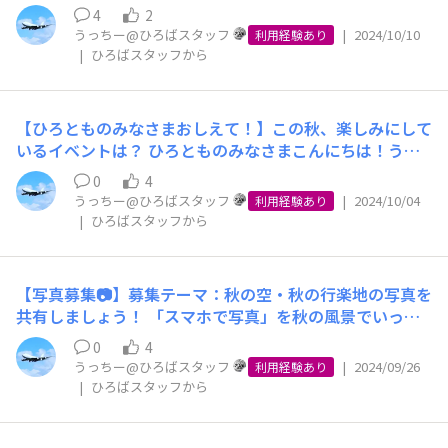
がとね」とあたたかいお言葉をかけていただけます。 そ
ものみなさまこんにちは！うっちーです！ 小学生のお子
これからも楽しみにしております。 みなさまの新しい一
張りたいと思います（頑張りマッスル）。 そして、今年
4
2
んな私たちも、年末年始も変わらず商品を大切に届けてく
様のスマホ利用は、親御さんにとって重要なテーマですよ
年が、幸せと素晴らしい出来事で満たされますように。
も筋トレに励みつつ、みなさまに最高の通信サービス（イ
うっちー@ひろばスタッフ
|
2024/10/10
利用経験あり
ださるみなさんがいらっしゃらなければ、商売自体が成り
ね🧐 「SNSトラブルなど、安全性の面から持たせたくな
本年もよろしくお願い申し上げます。
オンモバイル）をお届けするために全力を尽くします！
|
ひろばスタッフから
立ちません。 ある調査によれば、カレンダーどおりのお
い」という方や、「緊急時に連絡しやすくなるから持たせ
実は、1年ぶりの投稿となってしまいました。 その間も、
仕事をされているかたは全体の60％程度（調査により異
たい」という方など、さまざまな意見があると思います。
「イオンモバイルひろば」に変わらぬご愛顧をいただき、
なります）ですので、40％のかたは土日祝日にかかわら
そこで、今回は小学生のお子様がスマホを安全に、かつ効
本当にありがとうございます。 ひろとものみなさまに心
【ひろとものみなさまおしえて！】この秋、楽しみにして
ずお仕事をされていることになります。 また、年末年始
果的に使用するためのヒントをご紹介します！ 適切な使
から感謝しております。 2025年も、みなさまの生活がよ
いるイベントは？ ひろとものみなさまこんにちは！うっ
に1日でも仕事がある、と回答した人は、およそ20～25％
用方法と安全対策を知ることで、子どもたちのデジタル環
り便利で快適になるよう、スタッフ一同サポートしてまい
ちーです！ 今週から10月に入り、本格的に秋が感じられ
程度（調査により異なります）と、4～5人におひとり
境を守りましょう！ ①使用時間の管理 設定した使用時間
0
4
ります。何かご不明点やご質問がありましたら、いつでも
る季節となりましたね。 みなさまは秋といえば何を思い
は、年末年始もお仕事をされているそうです。 小売業に
うっちー@ひろばスタッフ
|
2024/10/04
を超えると通知が来るアプリなどを活用し、使用時間を制
利用経験あり
お気軽にご連絡ください。 それでは、2025年も素晴らし
浮かべますか？ 「食欲の秋」「スポーツの秋」「芸術の
とって年末年始は、たしかに書き入れ時でもあるのです
|
ひろばスタッフから
限しましょう！ ②教育的な内容の選定 インストールして
い一年になりますように！ 令和7年 初春
秋」などなど、様々な秋の顔がありますよね！ 過ごしや
が、こうしたときだからこそお役に立てるように、という
もよいアプリを決めたり、学びにつながるアプリやコンテ
すく、涼しい季節なのでイベントやアクティビティを行う
のは、おそらくスタッフみなが感じているのではないでし
ンツを親御さんが選んだりすることも効果的です。 ③プ
計画を立てている方もいらっしゃるのではないでしょう
ょうか。 それに私は、いつもの売場とは違う、あの独特
ライバシー設定 個人情報保護のための設定やブラウザの
【写真募集📷】募集テーマ：秋の空・秋の行楽地の写真を
か？ そこで今回のひろともの声募集では、みなさまが
のお客さまとの一体感。 勝手に感じているだけかもしれ
利用制限をすることで、お子様が安全にスマホを利用する
共有しましょう！ 「スマホで写真」を秋の風景でいっぱ
「この秋楽しみにしているイベント」について募集しま
ませんが、忙しく行き交う人々のなかにも、どこか「今年
ことができます。 「イオンモバイルセキュリティPlus」
いにして、行楽シーズンを満喫しませんか？ ひろともの
す！ ・紅葉狩り ・果物狩り ・温泉旅行 ・ハイキング ・
0
4
ももう終わりだね」「来年もよろしくね」という、まるで
では、専用ブラウザだけでなくSNS内のブラウザにも制限
みなさまこんにちは！うっちーです。 今年も秋の行楽シ
うっちー@ひろばスタッフ
|
2024/09/26
美術館巡り ・ガーデニング ・サッカー観戦 ・美術館巡り
利用経験あり
日本中が「地元」になったような、なんとも日本らしいあ
をかけ、しっかりとセキュリティ対策を行うことができま
ーズンがやってきました！みなさまはどう過ごされる予定
|
ひろばスタッフから
・ウォーキング ・食べ歩き などなど、この秋やりたいこ
の雰囲気が、好きです。 今年も、来年も、末永く、こう
すよ！ ④親の監視 お子様の使用状況や位置情報の確認を
でしょうか？ 過ごしやすい気候になってきたので、お出
とをコメント欄に書いてみてくださいね！ ちなみにうっ
したあたたかい日本らしい雰囲気が続いていけばいいな、
行い、スマホを安全に使用するための適切な指導をするこ
かけの計画を立てている方もいらっしゃるかと思います。
ちーは、京都の嵐山の紅葉が圧巻だと耳にしたので、車で
と願いつつ、そして、今日もお仕事で支えていただいてい
とも大切です。 お子様の安全なスマホ利用を実現するた