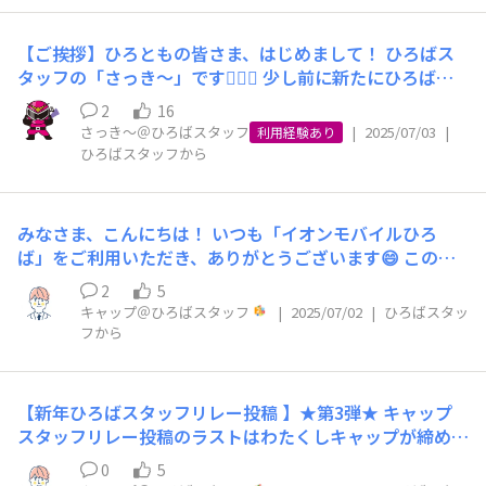
てまいります！ どうぞ、よろしくお願いいたします。 そ
占い師よりもはるかに若く、あたま🧠の柔らかい、アイデ
れではまた、ひろばのどこかでお会いしましょう！ ゆき
ア💡あふれるスタッフですので、 間違いなくみなさまの
ねぇでした♪
【ご挨拶】ひろともの皆さま、はじめまして！ ひろばス
お役に立てると確信しています。 自己紹介にもあったよ
タッフの「さっき〜」です🙇‍♀️✨ 少し前に新たにひろばス
うに、さっき～はついこのあいだまで 現場でバリバリお
タッフへ仲間入りし、 キャップからのバトンを受けとっ
客さまや売場スタッフとお話をしていた、みなさまにもっ
2
16
ておりました🤭 そしてこの度、さっき～はひろばスタッ
さっき～＠ひろばスタッフ
|
2025/07/03
|
とも近いメンバーです。 私たちイオンモバイルは、全国
利用経験あり
フ初 「ひろば専任担当」となります😆🎊 伸ばし棒「〜」
ひろばスタッフから
🗾にお店があり、そこでいただくお客さまのお声がすべて
を使っているあたり、 若者ではないことがバレてしまい
の原点だと考えています。 ですので、やはりこのひろば
そうですが（笑）、 楽しむ気持ちだけはどの世代にも負
も、現場に近いメンバーこそがひっぱっていってほしい、
けない「さっき〜」です✨ (アイコンについてはいずれ触
と願っています。 みなさまもお気づきかと思いますが、
みなさま、こんにちは！ いつも「イオンモバイルひろ
れようと思います🤭) まだまだ分からないことも多いです
実は、キャップや占い師、井原マッスル龍二、さっき～も
ば」をご利用いただき、ありがとうございます😄 このた
が、 ひろともの皆さまと交流できたらうれしいなと思っ
含めまして、 イオンモバイルのメンバーは少人数で、み
び、これまでひろば運営スタッフとして担当していた私キ
ています。 直近まで店舗の現場にいたこともあり、 「ひ
2
5
な顔が見える近さで毎日業務をしております。 まだまだ
ャップは、お仕事を新しいメンバー「さっき～」にバトン
キャップ＠ひろばスタッフ
|
2025/07/02
|
ひろばスタッ
ろば」で「店舗紹介」など現場経験を活かしたナニカも
力不足で、これまで以上にみなさまのご期待におこたえし
タッチすることになりました！ ひろとものみなさま同士
フから
出来ればなぁなんて思ってます😌 是非こんなことしてほ
ていくためにも、 少しずつチームを増強させていただい
の交流や、スタッフとの交流が形として見えるイオンモバ
しい！などアイデア頂けると嬉しいです！ 「イオンモバ
ており、このたびさっき～を迎えることになりました。
イルひろばは新鮮な経験でした。そして何より温かいコメ
イルひろば」を通して、 よりイオンモバイルを好きにな
現在は、さっき～とともに、増強したメンバーがこれから
ントやリアクションに、いつも元気をもらっていました✨
っていただけるよう、 ひろばスタッフ・盛り上げ隊と一
【新年ひろばスタッフリレー投稿 】★第3弾★ キャップ
のひろばを盛り上げていくアイデアを考えてくれていま
「こんな使い方があるんだ！」「こんなところが気に入っ
緒に、 一生懸命盛り上げていきたいと思います！ 今後と
スタッフリレー投稿のラストはわたくしキャップが締め括
す。 もう少しすれば、みなさまにもお披露目🎉できるか
ているんだ！」と、みなさまの声からたくさんのヒントを
も、どうぞよろしくお願いいたします🙇‍♀️✨
りさせていただきます。 新年あけましておめでとうござ
と思いますので、今しばらくお待ちください。 落ち着き
いただき、ひろばスタッフとしてとても貴重な時間を過ご
0
5
います。 昨年は、イオンモバイルひろばをご利用いただ