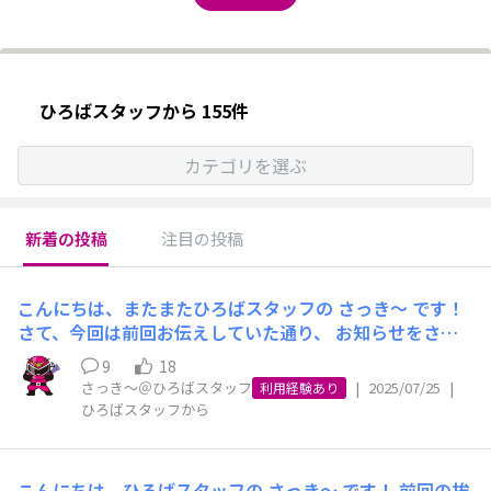
ひろばスタッフから 155件
カテゴリを選ぶ
新着の投稿
注目の投稿
こんにちは、またまたひろばスタッフの さっき～ です！
さて、今回は前回お伝えしていた通り、 お知らせをさせ
てください📢✨ イオンモバイルひろば の リニューアルオ
9
18
ープン が 8月8日（金） に決定しました🎉 「もっと気軽
さっき～＠ひろばスタッフ
|
2025/07/25
|
利用経験あり
に！・もっとつながる！・もっとおトクに！」をコンセプ
ひろばスタッフから
トに、 ひろばが新しく生まれ変わります✨ 今回のリニュ
ーアルでは、 「見た目から楽しい・わかりやすい」を目
指して、 ビジュアル面にもこだわっていますので、 ぜひ
こんにちは、ひろばスタッフの さっき～ です！ 前回の挨