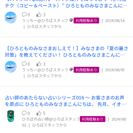
しまいます）を確認します。 次に「電波アイコン」（棒
詐欺。 続いて、スマホ詐欺に遭ってしまったときの対処
ていて勿体無いな…」と感じている方もいらっしゃるかと
ハイエンドのiPhone 16 Pro MAXなら18万9800円～（い
くに検討が必要となるのは、店舗の営業をどうするのか、
コメント、楽しみにしております！
テク（コピー＆ペースト）” ひろとものみなさまこんにち
グラフのようなマーク）を確認し、本数が何本か（…通常
法をご紹介！ ①無視をする ワンクリック詐欺などで入会
思います。 自分に合ったデータ通信量を把握しておく
ずれもApple Storeでの税込価格）。シリーズにより微妙
ということです。 近年では、従業員の安全や、災害後の
は！うっちーです！ みなさまは、スマホでの入力で時間
は1～2本でも立っていれば、概ね通信はできると感じる
金や退会金を要求されても無視しましょう。 ②キャッシ
と、節約できるポイントが見えてきますよ。 今回は1GB
0
3
に仕様が異なることもありますので、4シリーズ購入する
迅速な復旧・再開のため、計画的な休業をされる事業者の
がかかったり、面倒になって入力するのをやめてしまった
はずです）、「×」マークがついていないか（…これは何
ュクリアする 当選詐欺などでポップアップの表示が消え
うっちー@ひろばスタッフ
|
2024/08/16
のデータ通信量でできること、データ通信量の確認方法を
利用経験あり
と60万円超に・・・。しかも、検証機としての役割は動
みなさまも多く、お客さまからのあたたかいご理解もいた
経験はありませんか？ 入力を効率化するのに「コピー＆
らかの事情で通信が正常にできない状態になっており、端
|
ひろばスタッフから
ないときは、ブラウザを一旦閉じてキャッシュクリアしま
解説いたします！ 【1GBのデータ通信量でできること】
作確認だけではありませんので、複数台購入するとなかな
だけるようになりました。 当社の場合、日常生活に欠か
ペースト」は欠かせません。 コピー＆ペーストは、テキ
末側の設定に起因することが多く、電源やSIMのオン／オ
しょう。 ③クレジットカード会社に連絡する フィッシン
・YouTube動画（画質720pの場合）：約55分 ・Spotify
かご立派な金額になります。 ちなみにイオンモバイルで
せない食料品や日用品を取扱っている小売業であるという
ストやリンクを共有したりメモを取ったりする際に便利な
フで解消することがあります）を確認します。 たいてい
グ詐欺、当選詐欺などで偽サイトにクレジットカード番号
（標準音質の場合）：約20時間 ・ゲーム（通信頻度高の
販売しているiPhone以外のAndroid端末などの場合、メ
ことから、お店を閉めるということは、まさに災害対応に
機能です。しかし、操作方法が分からずに戸惑うこともあ
の場合は、このあたりで事象の切り分けができますので、
を入力した場合、すぐにカード会社に連絡しましょう。
場合）：約8時間 ・LINE音声通話：約55時間 ・WEBサイ
【ひろとものみなさまおしえて！】みなさまの「夏の暑さ
ーカーさまから検証機の貸与を受けて検証したり、メーカ
あたっていただいているみなさまも、お食事や必要な物資
りますよね💦 そこで、今回はスマホでテキスト（文章）
何となく原因と解決策が見えてくるのですが、これだけで
また、スマホ詐欺の対策として、各通信事業者のセキュリ
ト閲覧（ニュースなど文字中心）：約17時間 ・Google M
対策」を教えてください！ ひろとものみなさまこんにち
ーさまにSIMカードを提供して検証いただいたりしていま
を買う場所がなくなってしまうことになります。 また、
をコピー＆ペーストする手順を詳しく解説します！ iPhon
解決しない場合は、お近くの店舗をご案内することがあり
ティサービスへの加入をオススメします。 イオンモバイ
ap：約160時間 【データ通信量の確認方法】 〈iPhoneの
は！うっちーです！ 8月に入り、本格的な暑さ対策が必要
す。 さて、毎年恒例の新型iPhoneですが、近年では高額
当社の店舗は、各地の自治体と災害時の協定を結ばせてい
eとAndroidそれぞれの操作方法を分かりやすく紹介しま
0
3
ます。 （もちろん、いくつかの原因を推定することはで
ルでも「イオンスマホセキュリティ」などのセキュリティ
場合〉 ①設定を開く ②「モバイル通信」内の「モバイル
な季節となりましたね☀️ 今回のひろともの声募集では、
化もあって、値下げされるiPhone 14／15など旧型品にも
ただいている店舗もありますので、完全に店舗を閉めてし
うっちー@ひろばスタッフ
|
2024/08/05
すので、スマホライフをさらに便利にしましょう♪ まず
利用経験あり
きるのですが、かなりマニアックな領域になってきます
サービスを提供していますので、ぜひご利用くださいね！
データ通信」を見る 使用しているアプリごとに、消費し
みなさまの「夏の暑さ対策」をコメント欄で募集します！
注目が集まっています。 イオンモバイルでは、ご紹介し
まうと、いざというときに誰もいない、という事態も想定
|
ひろばスタッフから
は、iPhoneでの操作方法をご紹介！ ①コピーしたい文字
と、さすがにテキストや会話だけで説明するのは極めて困
その他のスマホ詐欺の手口や対処法、予防策などについて
たデータ通信量を確認できます。表示される通信量は累計
今年の暑さを乗り越えるために、みなさまが工夫されてい
た全国のアップルプレミアムリセラー「NEWCOM」（レ
されます。 しかしながら、従業員の安全は絶対的に担保
の上をダブルタップまたは長押しすると、文字が青くマー
難だからです） おそらくは、通信がつながらずにおこま
はこちらをチェック！↓↓↓ 【スマホを狙った詐欺に要
の数値のため、月初に通信量をリセットし、月末に使用容
ることをぜひ教えてください！ ちなみに、わたくしうっ
イクタウン・橿原・広島府中・沖縄ライカム）でiPhone
される必要がありますので、災害時に出社できる従業員を
カーされる ②コピーしたい部分すべてが青くなるよう、
りのお客さまからすると、「なんでプロなのにわからない
注意｜スマホ詐欺の事例と対処法を解説します】 https://
量を確認してくださいね！ 〈Androidの場合〉 ①設定を
ちーは「水分補給の徹底」と「冷房の適切な使用」を心が
を販売しています。 また、全国のイオンモバイルショッ
あらかじめ決めておいたり、急遽影響の小さい地域で安全
マーカー部分の端を調整する ③「コピー」「辞書」「ユ
占い師のあたらない占いシリーズ016 ～ お客さまのお声
のかな」とご不快なお思いをされることもあるかと思いま
aeonmobile.jp/column/smartphone-scam-approach/
開く ②「接続」を選択 ③「データ通信量」を見る スマホ
けています。 お家でも熱中症になることがあるため、し
プなら、大手通信各社のiPhoneを端末のみで購入いただ
に出社できる従業員を探したり、どうしても難しい場合は
ーザー辞書...」などが書かれたふきだしの中から「コピ
を原点に ひろとものみなさまこんにちは。 先月、イオン
す。 ただ、どうにも解決できないときには直接スマホを
これを機に、自分の身を守るためにも、詐欺の手口や適切
端末でデータ使用量を確認する場合は、実際の数値と誤差
っかりと体調管理を行うことが大切ですね！ 他のひろば
くことも可能です（大手通信会社のiPhoneはいずれも技
売場を限定して営業する判断をしたり、と、まさに現場で
ー」を選ぶ ④貼り付けたい場所をタップして、「ペース
モバイルのマイページで、恒例のアンケートを実施させて
見させていただくのが、結果的にもっとも早い解決法にな
な対策方法を学んでみてはいかがでしょうか？ スマホのT
が生じる可能性があります。そのため、より正確な数値を
スタッフからは、熱帯夜対策で「冷却敷パッド」を購入
0
5
術的におなじですので、基本的にどの通信会社のiPhone
その都度難しい判断をしながら、店舗の営業の是非が決定
ト」というふきだしを選んで完了 次に、Androidでの操作
いただきました。 この記事を読まれているかたのなかに
りますので、どうかご辛抱いただきご来店いただけました
ipsを活用し、安全で快適なスマホライフを送りましょう
確認したい場合は、各キャリアのマイページで確認するこ
ひろばの占い師@ひろばスタッフ
|
2024/08/
し、快適に夜を過ごしているという声もありました！ こ
利用経験あり
でどの通信会社のSIMカードを挿入してもご利用いただけ
されています。 ふりかえってみますと、今でこそイオン
方法をご紹介！ ①コピーしたい文字をロングタップする
も、ご回答いただいたかたがおみえかもしれません。 イ
ら幸いです。 さて、本日も長くまとまりのない文章で失
✨
02
|
ひろばスタッフから
とをオススメします！ 契約しているキャリアのマイペー
の話を聞いて私も気になったので、購入してみる予定です
ます） もちろん、イオンモバイル以外の通信会社をご利
モバイルは、その必要なお手続きのほとんどがマイページ
と、文字が青くマーカーされる ②端の青い丸を操作し、
オンモバイルでは、半年に一度、マイページを利用してご
礼いたしました。 目には見えない「電波」の説明は難し
ジからデータ通信量を確認する方法や、データ通信量に関