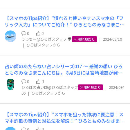
う」と思われているかもしれませんし、「イオンモバイル
を取ってお出かけする方もいらっしゃるのではないでしょ
ても短時間なので、撮影場所の日の出と日没の時間を把握
は、仮に当社側の通信障害に起因するものではなく、お客
は大手通信会社の代理店でもあるのでいくらでも確保でき
うか？ せっかくのお休みを充実させるために、計画を立
しておくと良いでしょう。 また、ゴールデンアワーは空
さま側の利用環境に起因するものであっても、お申出いた
るだろう」とお考えのかたもいらっしゃるかもしれませ
ててみるのも良いかもしれません☺️ そこで、今回のひろ
の様子が次々と変化するため、さまざまなタイミングで撮
だいたお客さまにとって「つながらない」ということに変
【スマホのTips紹介】”慣れると使いやすいスマホの「フ
ん。 しかし残念ながら、私たちは通信事業者としてはiPh
ともの声募集では、みなさまの「シルバーウィークの予
影してみてくださいね！ 今回もたくさんの写真が集まれ
わりはありませんので、あらゆる手段をつかって状況を確
リック入力」についてご紹介！” ひろとものみなさまこん
oneを取扱っていないため、とくに検証機というかたちで
定」をコメント欄で募集します！ サウナにハマっている
ば、ひろばで紹介させていただきます！ ぜひ「スマホで
認して解消する努力をしなければいけません。 もちろ
にちは！うっちーです。 みなさまは、スマホで文字を入
供給されるわけではありません。 また、全国のイオンモ
うっちーは、有名なサウナのお店に行く予定ですよ♪ ま
0
2
写真」にハッシュタグ「#ひろともの秋」をつけて投稿
ん、イオンモバイルは全国のイオンにお店がありますの
力する際に「フリック入力」を利用していますか？ フリ
バイルショップにあるiPhoneは、（各通信会社との契約
うっちー@ひろばスタッフ
|
2024/09/10
た、特に9月後半になると秋を感じられる季節になってく
利用経験あり
し、イオンモバイルひろばを盛り上げていきましょう！
で、実際に来店いただいてスマホやSIMカードをつかって
ック入力は素早く簡単に文字を入力できる方法で、日本の
|
ひろばスタッフから
により異なりますので詳細は割愛しますが）お客さまに販
るため、 ・紅葉を見に行く ・美術館で芸術の秋を感じる
みなさまからの投稿をお待ちしております！
いただいたり、こまったときはスタッフに直接スマホを見
スマホユーザーに広く普及しています。 しかし、初めて
売するための「資産」や「商品」などですので、私たちの
・果物狩りをする などなど、秋ならではの過ごし方を実
せながら確認いただいたりするのが、もっとも手っ取り早
フリック入力を試す方には少し難しく感じることもあるか
都合で勝手に検証機として代替することはできません。
践してみるのも良いかもしれません！ これまでのシルバ
いわけですが、すべてのお客さまがそう都合よくお店に行
もしれません💦 そこで、今回はフリック入力の基本から
あたりまえですが、「新型iPhoneをはじめて展示をする
ーウィークのエピソードもあれば、ぜひコメント欄で教え
占い師のあたらない占いシリーズ017 ～ 感謝の想い ひろ
ける状況ではありませんので、やはり公式ホームページの
応用テクニックなどを詳しく解説していきます！ また、
ときに、ちょっとイオンモバイルのSIMカードを・・・」
てくださいね！ みなさまからのコメント、楽しみにして
とものみなさまこんにちは。 8月8日には宮崎地震が発生
お問合せや、ひろば、お電話などでのやりとりも多く発生
フリック入力をより快適にするための設定変更方法も紹介
というワケにはいかないのです。 そのため私たちも、一
おります！
し、2019年の運用開始以来初となる「南海トラフ臨時情
します。 そしてそれは、意外に思われるかもしれません
していますので、ぜひ最後までご覧くださいね！ まず
0
1
般のお客さまとおなじように、スタッフが新型iPhoneを
報（巨大地震注意）」が発令されました。 その後大きな
が、デジタルネイティブの若い世代のお客さまでもおなじ
ひろばの占い師@ひろばスタッフ
|
2024/09/
は、フリック入力の基本と応用テクニックをご紹介！ フ
利用経験あり
発売日に購入して、イオンモバイルの検証機として利用し
変化もなく安堵しつつあったのも束の間、翌週後半にかけ
06
|
ひろばスタッフから
ように発生する課題なのです。 これだけネットにつなが
リック入力とは、1つのキーを上下左右に払うように入力
ています。 といっても、銀座のアップルストアにちょっ
ては台風9号による大雨をはじめ、秋田・山形豪雨、そし
るのが当たり前になった現在では、「Wi-Fi」「Bluetoot
する方法です。キーを左に払うとイ母音、上に払うとウ母
とお買い物・・・というわけではありません。 日本国内
て台風10号による記録的な豪雨と、今年の夏の後半は災
h」などの言葉自体はご存じであっても、その仕組みや違
音の文字が入力できます。 フリック入力に慣れるための
でアップル製品を販売している店舗は、よく知られたアッ
害が連続する日々となりました。 1月1日に発生した能登
いは（生活するうえで知る必要がないのですから当然）ご
テクニックとしては、 ①文字入力を「フリック入力の
【スマホのTips紹介】”スマホを狙った詐欺に要注意｜ス
プルストアのほかに「アップルプレミアムリセラー」とい
半島地震も記憶に新しく、正月休みやお盆休みのさなかの
存じない、ということはふつうに考えておく必要がありま
み」に設定する ②両手でフリック入力をし、入力速度を
マホ詐欺の事例と対処法を解説！” ひろとものみなさまこ
う正規販売代理店があります。 実は、このうちの４店
災害に、あらためてご家族で災害について話し合われたか
す。 とくに通信が「つながる」「つながらない」という
上げる ③時計回りにキーボードの文字配列を覚える など
んにちは！うっちーです。 みなさまは、スマホを利用し
舗、「レイクタウン」（埼玉県）、「橿原」（奈良県）、
0
1