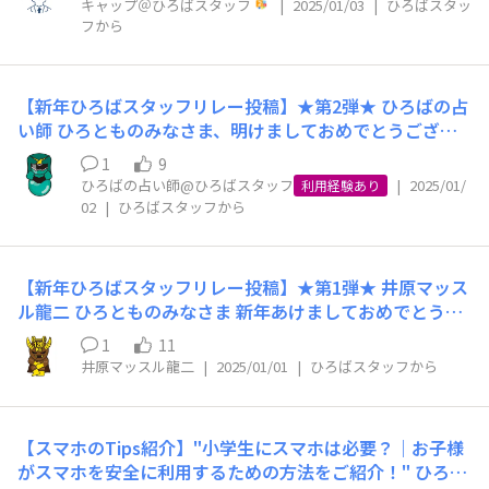
ましたら、占い師も占い🔮を再開したいと思っております
キャップ＠ひろばスタッフ
|
2025/01/03
|
ひろばスタッ
すことができました。 これからは、新しいメンバーがみ
き、誠にありがとうございました。本年もひろとものみな
フから
ので、またご興味をもっていただけましたら。 今後もス
なさまと一緒に、もっと楽しく、もっとみなさまのお役立
さまにとって楽しめる企画や交流の場を提供できるよう、
タッフ一丸となって取組んでいきますので、あたたかく見
てるひろばを目指してくれると思いますので、 ぜひこれ
スタッフ一同努めてまいります。どうぞよろしくお願い申
守っていただけましたら幸いです。
からも変わらず、あたたかく見守っていただけたら嬉しい
し上げます。 みなさま新年いかがお過ごしでしたでしょ
です⭐ これからも「イオンモバイルひろば」をどうぞよろ
【新年ひろばスタッフリレー投稿】★第2弾★ ひろばの占
うか。 私は、慌ただしい毎日を過ごしながらも、充実感
しくお願いします。
い師 ひろとものみなさま、明けましておめでとうござい
でいっぱいです。ということで年越しはかき揚げのどん兵
ます。 旧年中は格別のご厚情をたまわり、誠にありがと
衛で、かき揚げだけにサクッとすませました♪ 私はこれ
1
9
うございました。 今回の年末年始は非常に曜日まわりに
ひろばの占い師@ひろばスタッフ
|
2025/01/
利用経験あり
まで新年の写真などiPhoneで撮っていたわけですが、今
恵まれており、カレンダーどおりでお仕事されているかた
02
|
ひろばスタッフから
年はiPhoneにお別れを告げ、初めてAndroidにしてみま
なら、12月27日から1月5日まで、最大9連休というかたも
した。子どもの写真を共有できる「みてね」というアプリ
多いのではないでしょうか。 小売業とはいえ、カレンダ
に早速アップロードしたところ、妻から「これAndroidで
ーどおりになりがちな本社で仕事をしておりますと、つい
撮ったやつ？良いじゃん」と褒めてもらい、一安心。（あ
【新年ひろばスタッフリレー投稿】★第1弾★ 井原マッス
つい「年末年始のお休みは」という前提でものごとを考え
りがとうポートレート機能。。。） ひろとものみなさま
ル龍二 ひろとものみなさま 新年あけましておめでとうご
てしまいそうになりますが、年末年始がお休みなのはあく
も新年の初エピソードや、これから迎える初めての予定や
ざいます！ また、旧年中は、「イオンモバイル」ならび
までお仕事がカレンダーどおりのかたに限ったお話です。
1
11
目標などあったらぜひコメントでおきかせください♪ か
に「イオンモバイルひろば」に格別のご厚情をたまわり、
井原マッスル龍二
|
2025/01/01
|
ひろばスタッフから
本当にみなさんが全員お休みになってしまったら、帰省や
くいう私はプライベートでは今年“初”のベンチプレス100
誠にありがとうございました。 さて、新年の抱負はもう
旅行に利用する飛行機も電車も動きませんし、お水も電気
キロを目指して日々精進したいと思います。以上、キャプ
決まりになられましたでしょうか？ 私、井原マッスル龍
もガスも止まってしまいます。病気になっても誰にも治し
テンアメリカみたいな体格になりたいキャップでした！
二は、昨年の抱負で、ベンチプレス140kgという目標をか
てもらえません。 年末年始に売場にいると、よくお客さ
【スマホのTips紹介】"小学生にスマホは必要？｜お子様
投稿数は少ないながらも、ひろばの運営に裏側から携わら
かげましたが、見事、達成できず・・・。 今年こそ、ベ
まに笑顔で「年末年始くらい休めるといいのにね」「あり
がスマホを安全に利用するための方法をご紹介！" ひろと
せていただいており、ひろとものみなさまのアクションを
ンチプレス140kg（体重の2倍）のクリアを目指して、頑