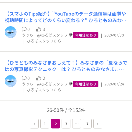
✨ また、エアコンに関しても「夜間や不在時はタイマー
用のお客さまも、機種変更をお申込みいただくこともでき
からWEBのみで完結するようになりましたが、2020年時
コピーしたい部分すべてが青くマークされるようにする
利用のお客さまにアンケートを実施しております。アンケ
く、話題はまだまだ尽きません。 それでいて、お客さま
する詳しい解説はこちらをチェック！↓↓↓ 【毎月ギガ
を使ってこまめに切る」「1日中つけっぱなしにする」な
ますので、ぜひ、週末のお買い物のついでなどに、お近く
点では、まだまだお店に行かないとお承りできないお手続
③「コピー」「共有」「すべて選択」「ウェブ検索」とい
ートのなかでは、オンラインインタビューにご協力いただ
のご関心やご疑問も多い分野ですので、またの機会があり
を余らせてない？それなら家計節約のチャンスです】 htt
ど、様々なご意見があるのではないでしょうか？ ぜひ、
のイオンモバイルショップで新型iPhoneを体験してみて
【スマホのTips紹介】”YouTubeのデータ通信量は画質や
きが残っていました。 当時はコロナ禍の緊急事態宣言真
うふきだしの中から「コピー」を選ぶ （機種によっては
けるお客さまを募集させていただいており、毎回5～10名
ましたら、難しくなり過ぎないように気をつけながら、少
ps://aeonmobile.jp/column/giga-confirmation-fixedco
みなさまの夏の暑さ対策について教えてくださいね♪ み
いただければと思います。 おことわり ～ ご利用の店舗で
視聴時間によってどのくらい変わる？” ひろとものみなさ
っただ中。お店を開けるのか、閉めるのか、出社できるの
上部にある長方形が2つ重なったようなアイコンを選択）
ほどのお客さまから、実際の生のお声を頂戴しておりま
しずつご紹介させていただきたいと思います。
st-reduction/ これを機に、毎月のご利用状況にあわせ
なさまからのコメント、楽しみにしております！
取扱いのない通信会社のiPhoneは購入いただけません。
まこんにちは！うっちーです。 みなさまは、普段YouTub
か、できないのか。非常に多くのお客さまにご不便をおか
④貼り付けたい部分をロングタップし、「貼り付け」をタ
す。 アンケートやインタビューは、当社がお客さまの回
0
3
て、こまめにプラン変更することも検討してみてください
また、取扱いのある通信会社でもご利用の店舗ではiPhon
eを視聴されますか？👀 料理やDIY、ファッション、メイ
けしてしまうとともに、非常に多くのスタッフにも無理を
ップして完了 ブラウザでURLをコピー＆ペーストする方
うっちー@ひろばスタッフ
|
2024/07/30
答を誘導してしまうことがないよう、パートナーさまに収
利用経験あり
ね♪ スマホのTipsを活用し、快適なスマホライフを送り
eを販売していない場合がありますので、事前にイオンモ
ク、音楽、エンタメ、教育、ゲームなど、さまざまなジャ
してもらったことを記憶しています。 今日あらためて、
|
ひろばスタッフから
法や、写真や画像をコピー＆ペーストする方法などについ
集と評価をお願いしており、とくにインタビューでは、で
ましょう！✨
バイル公式ホームページや、ご利用予定の店舗にお電話な
ンルの動画が見られるYouTube。 スマホさえあればどこ
こうして日々の生活を支えていただいているすべてのみな
てはこちらをチェック！↓↓↓ 【スマホでコピペ（コピ
きるだけお客さまが気兼ねされることなくご本心でお話し
どで直接ご確認ください。
にいても動画を視聴できるので、とても便利ですよね！
さまに、心より御礼申し上げます。 最後に、明るい話題
ー＆ペースト）する方法とは？iPhone・Android別に解
いただけるよう、インタビュー自体はパートナーさま第三
そんなYouTubeですが「WiFiを使用せず見続けて、今月の
をひとつお伝えさせていただきます。 公式ホームページ
説】 https://aeonmobile.jp/column/howto-copy-and-
者の目線からご実施いただき、当社はその内容を共有いた
【ひろとものみなさまおしえて！】みなさまの「夏ならで
データ通信量が上限に達してしまった！」という経験のあ
でもお知らせしましたとおり、「イオンモバイルブランド
paste-smartphone-iphone-android/ また、コピー＆ペ
だくかたちでお声をお聞きしております。 もしかする
はの写真撮影テクニック」は？ ひろとものみなさまこん
る方もいらっしゃるのではないでしょうか？ 実は、YouT
メッセージコンテスト2024」にてグランプリはじめ各賞
ーストをする上で困った経験や失敗談などありましたら、
と、「毎回インタビューを承諾しているのに、まだ一度も
にちは！うっちーです！ みなさまは、普段どのくらい写
ubeのデータ通信量は「画質」や「視聴時間」によって大
0
2
を受賞された学生のみなさまを、8月30日(金)に発表させ
ぜひコメントにて教えてくださいね！ これを機に、入力
声がかかっていないよ」というひろとものみなさまもいら
真を撮りますか？ イベントがたくさんある夏は、写真を
うっちー@ひろばスタッフ
|
2024/07/24
きく変わるんです！ 今回はそんなYouTubeのデータ通信
利用経験あり
ていただきました。 また同日より、「イオンモバイルブ
を効率化して快適なスマホライフを送りましょう！✨
っしゃるかもしれません。 事実、毎回たいへん多くのお
撮る絶好のチャンスです🌻 夏のイベントといえば、 ・海
|
ひろばスタッフから
量の目安を、節約方法とともに解説いたします！ まず
ランドメッセージコンテスト2024」特設サイト https://a
客さまからインタビューにご協力いただける旨のご回答を
水浴 ・花火 ・夏祭り ・バーベキュー などなど、カラフル
は、スマホでもテレビでも問題なく見られる画質（720p
eonmobile.jp/contest/ambmc2024/ にて、各賞を受賞
頂戴しており、すべてのお客さまのお声をお聞きすること
な写真が撮れるシーンや活動的なシーンが多いですよね！
画質）の時のデータ通信量についてご紹介。 視聴時間5
されたみなさまのメッセージと作品、審査員のみなさまの
は現実的に難しいため、ご利用プランやご家族の状況、ア
そこで、今回のひろともの声募集では、みなさまの「夏な
26-50件 / 全155件
分：約90MB 視聴時間10分：約180MB 視聴時間1時間：
講評などを公開しておりますので、ぜひみなさまご覧くだ
ンケートのご回答内容など、特定のお客さまに偏ることが
らではの写真撮影テクニック」をコメント欄で募集しま
約1100MB(1.1GB) 次に、簡単にできるデータ通信量の節
さい。 そして、先日9月4日(水)には、受賞された学生の
ないようバランスを考慮してお声をかけさせていただいて
す！ みなさまはスマホを使って、どのように素敵な夏の
約方法をご紹介します！ ①YouTubeの画質設定を下げる
‹
1
2
3
…
7
›
みなさまと審査員のみなさまにご参加いただき、オンライ
おります。どうかご理解をいただけますようお願いいたし
写真を撮影されていますか？ わたくしうっちーはスマホ
②「YouTube Premium」に加入してダウンロードする ③
ンにてささやかな贈賞式と交流会を開催させていただきま