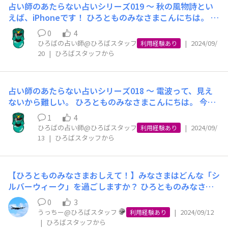
ちなみにうっちーは、家族とドライブを楽しむ予定です！
行ってみようかなと計画を立てています！ また、実際に
占い師のあたらない占いシリーズ019 ～ 秋の風物詩とい
るみなさまに感謝しつつ、年始のご挨拶に代えさせていた
めの具体的な方法についてはこちらをチェック↓↓↓
涼しい季節なので、果物狩りにでも出かけようかなと考え
イベントを楽しんだ日の写真も、コメント欄や「スマホで
えば、iPhoneです！ ひろとものみなさまこんにちは。 実
だきます。 そして、そんなみなさまに、集っていただけ
【スマホは小学生でも使用している？小学生にスマホを持
ています🍐 イベントやアクティビティ以外に、秋だから
写真」でひろともに共有していただけると嬉しいです！
りの秋、食欲の秋、読書の秋、スポーツの秋。 秋と言え
る、ほっとしていただける、ひろばにしていけるよう、本
たせるときどうすべきか解説します】 https://aeonmobi
こそ見られる景色もありますよね！ 秋は紅葉が美しい季
0
4
みなさまからのコメント、楽しみにしております！
ば、いろいろときめく？季節ですが、モバイル市場に秋を
年も全力で取組んで参ります。 本年も何卒、よろしくお
le.jp/column/smartphone-elementary-school-studen
ひろばの占い師@ひろばスタッフ
|
2024/09/
節ですが、秋の空もまた格別です。 空の青と雲の白、夕
利用経験あり
告げる風物詩と言えば、なんといっても新型iPhoneの発
願い申し上げます。 令和7年 初春
20
|
ひろばスタッフから
t/ SNSトラブルやスマホ依存症、詐欺サイトへのアクセ
焼けのオレンジが織りなす景色は、見る人の心を癒してく
売です。 本日朝、イオンモバイルの公式X（旧Twitter）
スなど、「お子様のスマホ利用で懸念している点」や、
れますね。 そこで今回は、秋の空や行楽地など、秋なら
にて、iPhone16シリーズの動作確認結果をお届けいたし
「お子様のスマホ利用に関するエピソード」などがあれ
ではの写真を募集します！✨ ひろとものみなさまが撮影
ました。iPhone16シリーズでも、イオンモバイルのSIM
ば、コメント欄で教えてくださいね！ スマホのTipsを活
した素敵な写真を投稿していただき、秋の美しさを共有し
占い師のあたらない占いシリーズ018 ～ 電波って、見え
カードはもちろんご利用いただけます。 以前のような熱
用して、お子様がより安全に楽しくスマホを利用できる環
ましょう！ 撮影した写真は「# ひろともの秋」というハ
ないから難しい。 ひろとものみなさまこんにちは。 今日
狂的なブームはなくなったとはいえ、国内では半数のシェ
境を作りましょう！
ッシュタグをつけて、「スマホで写真」に投稿してみてく
は、ふだん私やスタッフが、お客さまと会話するにあたっ
アを誇るiPhoneの最新モデルの発売は、やはりモバイル
1
4
ださいね！ ↓スマホで写真はこちらから https://hiroba.
て、とくにどのようにお伝えするべきなのかと悩んでしま
ひろばの占い師@ひろばスタッフ
|
2024/09/
市場にとっては春の新生活・新入学需要とともに重要な時
利用経験あり
aeonmobile.jp/menus/grqilcke1rdb6wvn/announcem
う「電波」について少し触れたいと思います。 私たちに
13
|
ひろばスタッフから
節です。 とくに、この時期はiPhoneが話題にあがりやす
ents 「＃（ハッシュタグ）」は自動で付与されます。 ハ
とっては当たり前でも、お客さまにとってはそうではな
く、ふだん（ほとんどのかたがそうであるように）意識さ
ッシュタグの設定に文字を打ち込んでいただく際は、「ひ
い、というモノやコトはたくさんあるのですが、そのなか
れることのない、通信やスマホに注目が集まる機会ですの
ろともの秋」などの文字列のみを記載して、スペースまた
でも「電波」は、もっとも悩ましい部類に入ります。 と
で、イオンモバイルでも最新モデルの動作確認結果をいち
【ひろとものみなさまおしえて！】みなさまはどんな「シ
はエンターキーを押してみてください。 そして今回は、
いうのも、お客さまにとって、通話や通信が「つながるの
早く配信できるよう、「臨戦態勢」を整えております。
ルバーウィーク」を過ごしますか？ ひろとものみなさま
秋の空や景色をスマホで美しく撮影するコツもご紹介しま
か」や、「どの程度つかえるのか」ということは、格安ス
そんな動作確認に使用する最新のiPhoneですが、どうや
こんにちは！うっちーです！ 明後日からいよいよシルバ
す！ ポイントは「光の角度と色のバランス」です。 特
マホをつかっていただくうえで、どなたもが気にされるこ
0
3
って確保しているのでしょうか？ みなさまからすれば、
ーウィークが始まりますね！ 今年は、9月14日〜9月16
に、早朝や夕方の「ゴールデンアワー」は自然光が柔らか
うっちー@ひろばスタッフ
|
2024/09/12
とだからです。 あるいは、通信事業者として、通話や通
利用経験あり
「通信事業者には事前に検証機が供給されているのだろ
日、9月21日〜9月23日と3連休が2回もあるため、お休み
|
ひろばスタッフから
く、風景写真に最適な時間です！ ゴールデンアワーはと
信が「つながらない」というお申出をいただいたときに